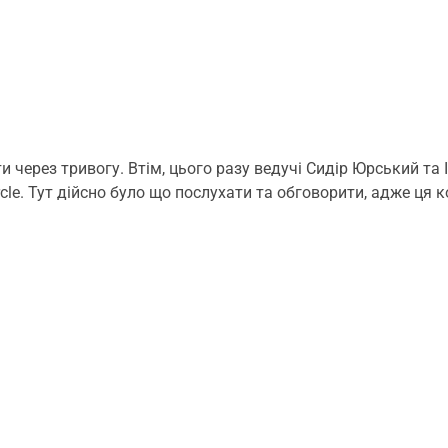
 через тривогу. Втім, цього разу ведучі Сидір Юрський та
rcle. Тут дійсно було що послухати та обговорити, адже ц