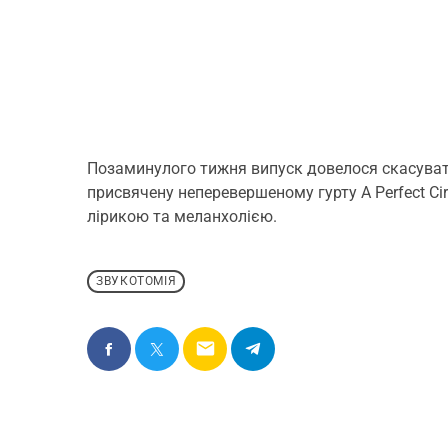
Позаминулого тижня випуск довелося скасувати
присвячену неперевершеному гурту A Perfect Ci
лірикою та меланхолією.
ЗВУКОТОМІЯ
email