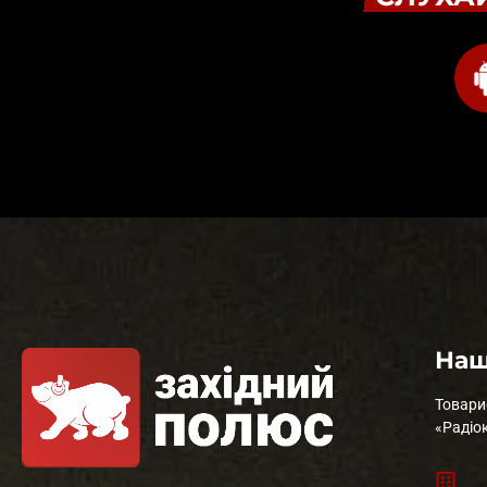
Наш
Товари
«Радіо