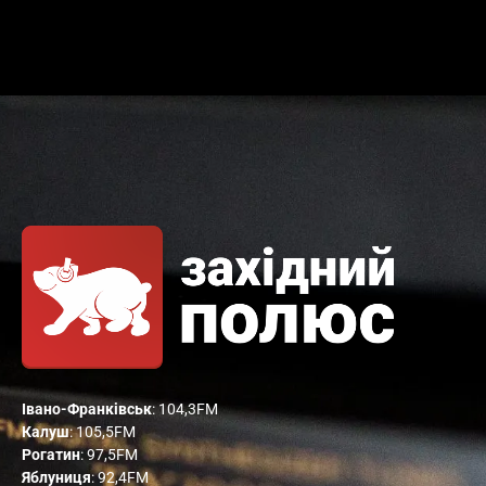
Івано-Франківськ
: 104,3FM
Калуш
: 105,5FM
Рогатин
: 97,5FM
Яблуниця
: 92,4FM