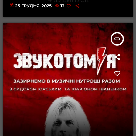
today
25 ГРУДНЯ, 2025
13
insert_link