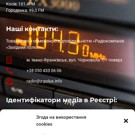
Косів: 101,4FM
Городенка: 99,0 FM
Наші контакти:
Товариство з обмеженою відповідальністю «Радіокомпанія
«Західний полюс»
м. Івано-Франківськ, вул. Чорновола 7, 7 поверх
+38 050 433 06 06
radio@z-polus.info
Ідентифікатори медіа в Реєстрі:
Івано-Франківськ
: L11-00661
Згода на використання
Калуш
: L11-01410
cookies
Рогатин
: L11-01801
Яблуниця
: L11-01720