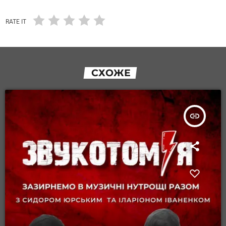
RATE IT
СХОЖЕ
insert_link