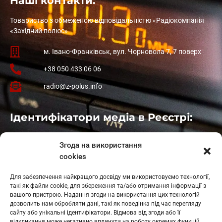
Наші контакти:
Товариство з обмеженою відповідальністю «Радіокомпанія
«Західний полюс»
м. Івано-Франківськ, вул. Чорновола 7, 7 поверх
+38 050 433 06 06
radio@z-polus.info
Ідентифікатори медіа в Реєстрі:
Івано-Франківськ
: L11-00661
Згода на використання
Калуш
: L11-01410
cookies
Рогатин
: L11-01801
Яблуниця
: L11-01720
Для забезпечення найкращого досвіду ми використовуємо технології,
Косів: L11-01805
такі як файли cookie, для збереження та/або отримання інформації з
Гарасимів: L11-02274
вашого пристрою. Надання згоди на використання цих технологій
дозволить нам обробляти дані, такі як поведінка під час перегляду
сайту або унікальні ідентифікатори. Відмова від згоди або її
відкликання може негативно вплинути на роботу окремих функцій