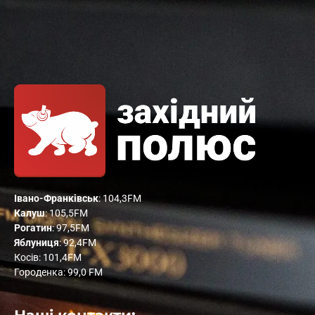
Івано-Франківськ
: 104,3FM
Калуш
: 105,5FM
Рогатин
: 97,5FM
Яблуниця
: 92,4FM
Косів: 101,4FM
Городенка: 99,0 FM