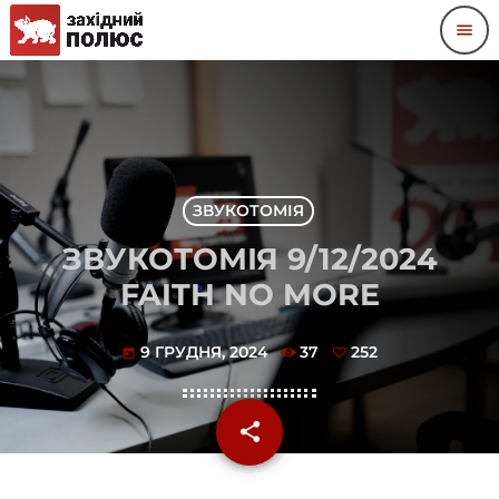
menu
ЗВУКОТОМІЯ
ЗВУКОТОМІЯ 9/12/2024
FAITH NO MORE
9 ГРУДНЯ, 2024
37
252
today
share
email
252