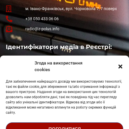
м. Івано-Франківськ, вул. Чорновола 7, 7 поверх
+38 050 433 06 06
radio@z-polus.info
Ідентифікатори медіа в Реєстрі:
Івано-Франківськ
: L11-00661
Згода на використання
Калуш
: L11-01410
cookies
Рогатин
: L11-01801
Яблуниця
: L11-01720
Для забезпечення найкращого досвіду ми використовуємо технології,
Косів: L11-01805
такі як файли cookie, для збереження та/або отримання інформації з
Гарасимів: L11-02274
вашого пристрою. Надання згоди на використання цих технологій
дозволить нам обробляти дані, такі як поведінка під час перегляду
сайту або унікальні ідентифікатори. Відмова від згоди або її
відкликання може негативно вплинути на роботу окремих функцій
сайту.
ПОГОДИТИСЯ