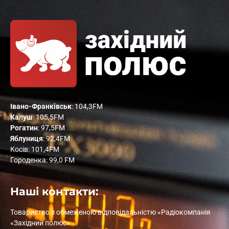
Івано-Франківськ
: 104,3FM
Калуш
: 105,5FM
Рогатин
: 97,5FM
Яблуниця
: 92,4FM
Косів: 101,4FM
Городенка: 99,0 FM
Наші контакти:
Товариство з обмеженою відповідальністю «Радіокомпанія
«Західний полюс»