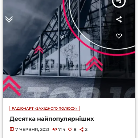
queue_music
РАДІОЧАРТ «ЗАХІДНОГО ПОЛЮСУ»
Десятка найпопулярніших
today
7 ЧЕРВНЯ, 2021
714
8
2