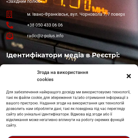
«Західний полюс»
м. Івано-Франківськ, вул. Чорновола 7, 7 поверх
+38 050 433 06 06
radio@z-polus.info
Ідентифікатори медіа в Реєстрі:
Івано-Франківськ
: L11-00661
Згода на використання
Калуш
: L11-01410
cookies
Рогатин
: L11-01801
Яблуниця
: L11-01720
Для забезпечення найкращого досвіду ми використовуємо технології,
Косів: L11-01805
такі як файли cookie, для збереження та/або отримання інформації з
Гарасимів: L11-02274
вашого пристрою. Надання згоди на використання цих технологій
дозволить нам обробляти дані, такі як поведінка під час перегляду
сайту або унікальні ідентифікатори. Відмова від згоди або її
відкликання може негативно вплинути на роботу окремих функцій
сайту.