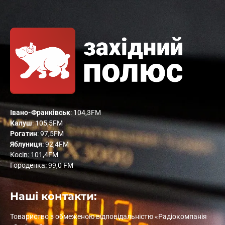
Івано-Франківськ
: 104,3FM
Калуш
: 105,5FM
Рогатин
: 97,5FM
Яблуниця
: 92,4FM
Косів: 101,4FM
Городенка: 99,0 FM
Наші контакти:
Товариство з обмеженою відповідальністю «Радіокомпанія