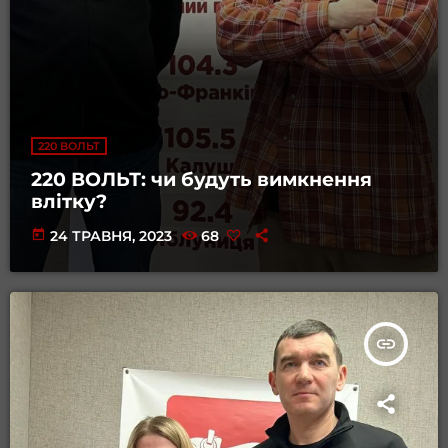
220 ВОЛЬТ
220 ВОЛЬТ: чи будуть вимкнення
влітку?
today
24 ТРАВНЯ, 2023
68
insert_link