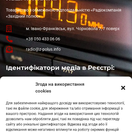
Товариство з обмеженою відповідальністю «Радіокомпанія
«Західний полюс»
м. Івано-Франківськ, вул. Чорновола 7, 7 поверх
+38 050 433 06 06
radio@z-polus.info
Ідентифікатори медіа в Реєстрі:
Івано-Франківськ
: L11-00661
Згода на використання
Калуш
: L11-01410
cookies
Рогатин
: L11-01801
Яблуниця
: L11-01720
Для забезпечення найкращого досвіду ми використовуємо технології,
Косів: L11-01805
такі як файли cookie, для збереження та/або отримання інформації з
Гарасимів: L11-02274
вашого пристрою. Надання згоди на використання цих технологій
дозволить нам обробляти дані, такі як поведінка під час перегляду
сайту або унікальні ідентифікатори. Відмова від згоди або її
відкликання може негативно вплинути на роботу окремих функцій