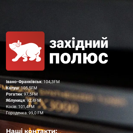
Івано-Франківськ
: 104,3FM
Калуш
: 105,5FM
Рогатин
: 97,5FM
Яблуниця
: 92,4FM
Косів: 101,4FM
Городенка: 99,0 FM
Наші контакти: