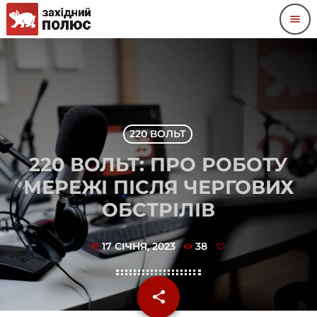
menu
220 ВОЛЬТ
220 ВОЛЬТ: ПРО РОБОТУ
МЕРЕЖІ ПІСЛЯ ЧЕРГОВИХ
ОБСТРІЛІВ
17 СІЧНЯ, 2023
38
today
share
email