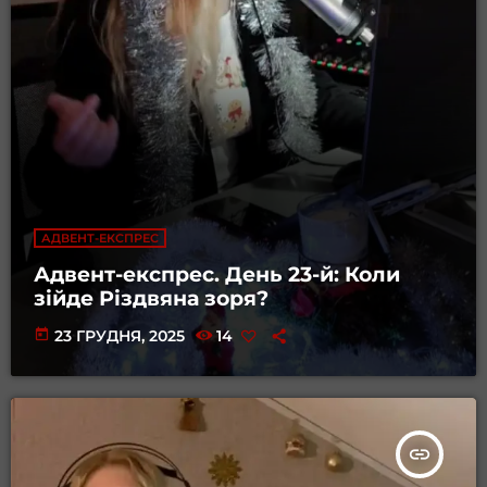
АДВЕНТ-ЕКСПРЕС
Адвент-експрес. День 23-й: Коли
зійде Різдвяна зоря?
today
23 ГРУДНЯ, 2025
14
insert_link