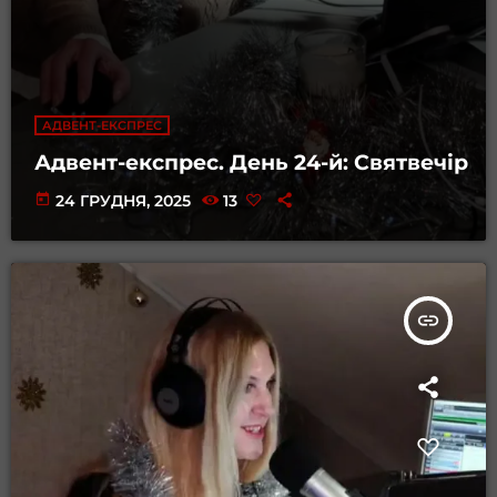
АДВЕНТ-ЕКСПРЕС
Адвент-експрес. День 24-й: Святвечір
today
24 ГРУДНЯ, 2025
13
insert_link