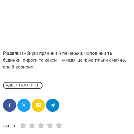
Різдвяні імбирні пряники й печеньки, чоловічки та
будинки, пироги та кекси – мммм, це ж не тільки смачно,
але й корисно!
АДВЕНТ-ЕКСПРЕС
email
RATE IT