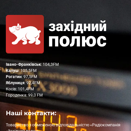
Івано-Франківськ
: 104,3FM
Калуш
: 105,5FM
Рогатин
: 97,5FM
Яблуниця
: 92,4FM
Косів: 101,4FM
Городенка: 99,0 FM
Наші контакти:
Товариство з обмеженою відповідальністю «Радіокомпанія
«Західний полюс»