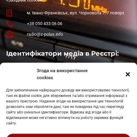
м. Івано-Франківськ, вул. Чорновола 7, 7 поверх
+38 050 433 06 06
radio@z-polus.info
Ідентифікатори медіа в Реєстрі:
Івано-Франківськ
: L11-00661
Згода на використання
Калуш
: L11-01410
cookies
Рогатин
: L11-01801
Яблуниця
: L11-01720
Для забезпечення найкращого досвіду ми використовуємо технології,
Косів: L11-01805
такі як файли cookie, для збереження та/або отримання інформації з
Гарасимів: L11-02274
вашого пристрою. Надання згоди на використання цих технологій
дозволить нам обробляти дані, такі як поведінка під час перегляду
сайту або унікальні ідентифікатори. Відмова від згоди або її
відкликання може негативно вплинути на роботу окремих функцій
сайту.