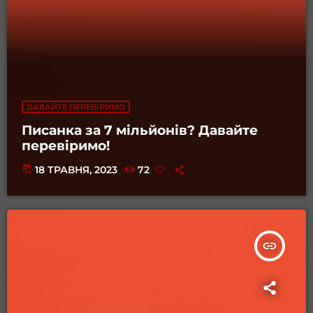
ДАВАЙТЕ ПЕРЕВІРИМО
Писанка за 7 мільйонів? Давайте
перевіримо!
today
18 ТРАВНЯ, 2023
72
insert_link