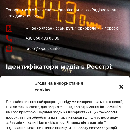
Товариство з обмеженою відповідальністю «Радіокомпанія
«Західний полюс»
м. Івано-Франківськ, вул. Чорновола 7, 7 поверх
+38 050 433 06 06
radio@z-polus.info
Ідентифікатори медіа в Реєстрі:
Івано-Франківськ
: L11-00661
Згода на використання
Калуш
: L11-01410
cookies
Рогатин
: L11-01801
Яблуниця
: L11-01720
Для забезпечення найкращого досвіду ми використовуємо технології,
Косів: L11-01805
такі як файли cookie, для збереження та/або отримання інформації з
Гарасимів: L11-02274
вашого пристрою. Надання згоди на використання цих технологій
дозволить нам обробляти дані, такі як поведінка під час перегляду
сайту або унікальні ідентифікатори. Відмова від згоди або її
відкликання може негативно вплинути на роботу окремих функцій