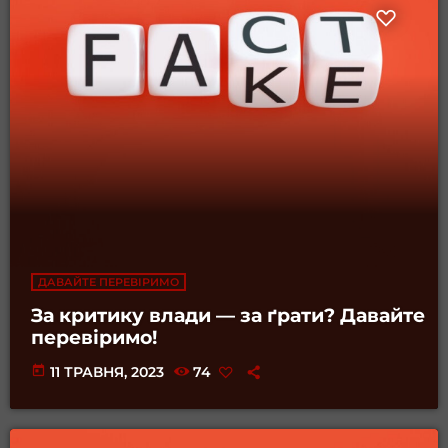
ДАВАЙТЕ ПЕРЕВІРИМО
За критику влади — за ґрати? Давайте
перевіримо!
today
11 ТРАВНЯ, 2023
74