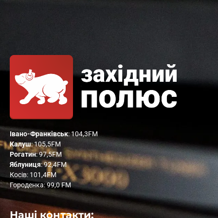
Івано-Франківськ
: 104,3FM
Калуш
: 105,5FM
Рогатин
: 97,5FM
Яблуниця
: 92,4FM
Косів: 101,4FM
Городенка: 99,0 FM
Наші контакти: