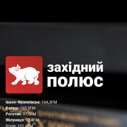
Івано-Франківськ
: 104,3FM
Калуш
: 105,5FM
Рогатин
: 97,5FM
Яблуниця
: 92,4FM
Косів: 101,4FM