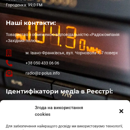
Городенка: 99,0 FM
Наші контакти:
Товариство з обмеженою відповідальністю «Радіокомпанія
«Західний полюс»
м. Івано-Франківськ, вул. Чорновола 7, 7 поверх
+38 050 433 06 06
radio@z-polus.info
Ідентифікатори медіа в Реєстрі:
Івано-Франківськ
: L11-00661
Згода на використання
Калуш
: L11-01410
cookies
Рогатин
: L11-01801
Яблуниця
: L11-01720
Для забезпечення найкращого досвіду ми використовуємо технології,
Косів: L11-01805