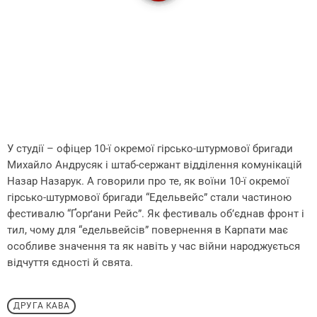
У студії – офіцер 10-ї окремої гірсько-штурмової бригади
Михайло Андрусяк і штаб-сержант відділення комунікацій
Назар Назарук. А говорили про те, як воїни 10-ї окремої
гірсько-штурмової бригади “Едельвейс” стали частиною
фестивалю “Ґорґани Рейс”. Як фестиваль об’єднав фронт і
тил, чому для “едельвейсів” повернення в Карпати має
особливе значення та як навіть у час війни народжується
відчуття єдності й свята.
ДРУГА КАВА