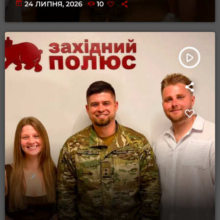
today
24 ЛИПНЯ, 2026
10
play_arrow