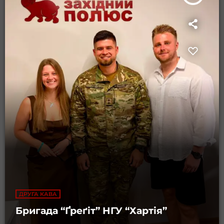
ДРУГА КАВА
Бригада “Ґреґіт” НГУ “Хартія”