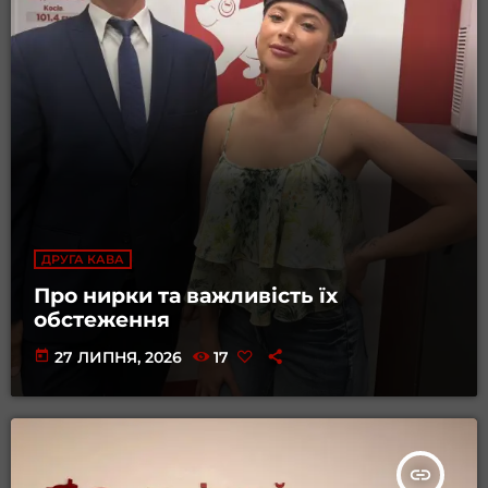
ДРУГА КАВА
Про нирки та важливість їх
обстеження
today
27 ЛИПНЯ, 2026
17
insert_link