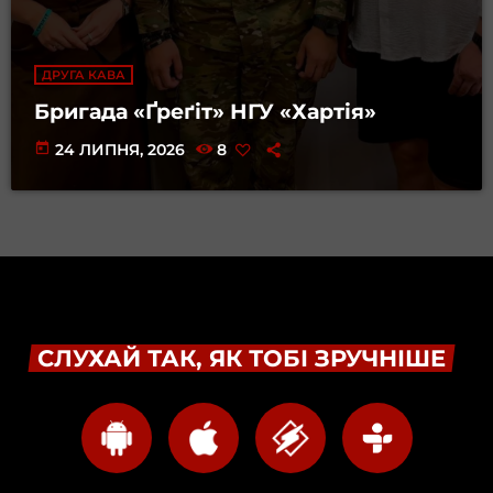
ДРУГА КАВА
Бригада «Ґреґіт» НГУ «Хартія»
today
24 ЛИПНЯ, 2026
8
СЛУХАЙ ТАК, ЯК ТОБІ ЗРУЧНІШЕ