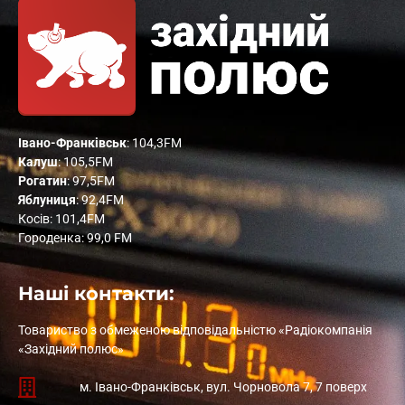
Івано-Франківськ
: 104,3FM
Калуш
: 105,5FM
Рогатин
: 97,5FM
Яблуниця
: 92,4FM
Косів: 101,4FM
Городенка: 99,0 FM
Наші контакти:
Товариство з обмеженою відповідальністю «Радіокомпанія
«Західний полюс»
м. Івано-Франківськ, вул. Чорновола 7, 7 поверх