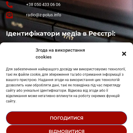
+38 050 433 06 06
radio@z-polus.info
Ідентифікатори медіа в Реєстрі:
Івано-Франківськ
: L11-00661
Згода на використання
Калуш
: L11-01410
cookies
Рогатин
: L11-01801
Яблуниця
: L11-01720
Для забезпечення найкращого досвіду ми використовуємо технології,
Косів: L11-01805
такі як файли cookie, для збереження та/або отримання інформації з
Гарасимів: L11-02274
вашого пристрою. Надання згоди на використання цих технологій
дозволить нам обробляти дані, такі як поведінка під час перегляду
сайту або унікальні ідентифікатори. Відмова від згоди або її
відкликання може негативно вплинути на роботу окремих функцій
сайту.
ПОГОДИТИСЯ
© 1995-2026 РК «ЗАХІДНИЙ ПОЛЮС»
ВІДМОВИТИСЯ