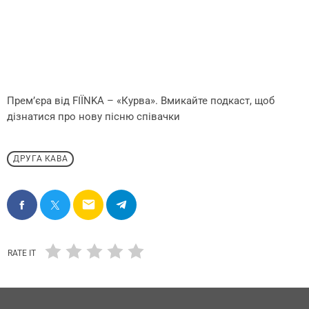
Премʼєра від FIЇNKA – «Курва». Вмикайте подкаст, щоб
дізнатися про нову пісню співачки
ДРУГА КАВА
email
RATE IT