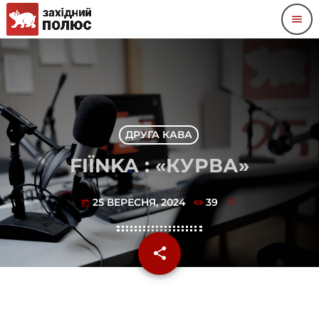
menu
ДРУГА КАВА
FIЇNKA : «КУРВА»
25 ВЕРЕСНЯ, 2024
39
today
share
email