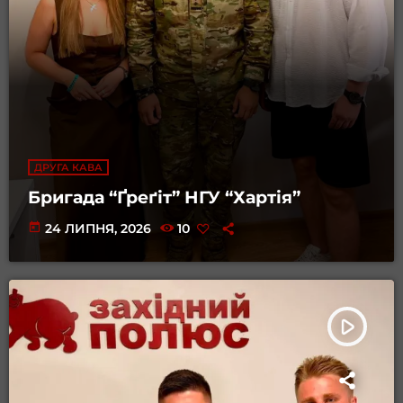
ДРУГА КАВА
Бригада “Ґреґіт” НГУ “Хартія”
today
24 ЛИПНЯ, 2026
10
play_arrow