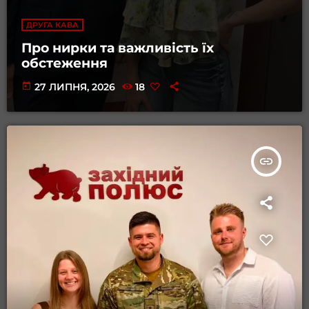
ДРУГА КАВА
Про нирки та важливість їх
обстеження
today
27 ЛИПНЯ, 2026
18
insert_link