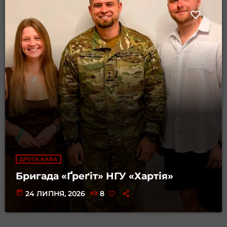
ДРУГА КАВА
Бригада «Ґреґіт» НГУ «Хартія»
today
24 ЛИПНЯ, 2026
8