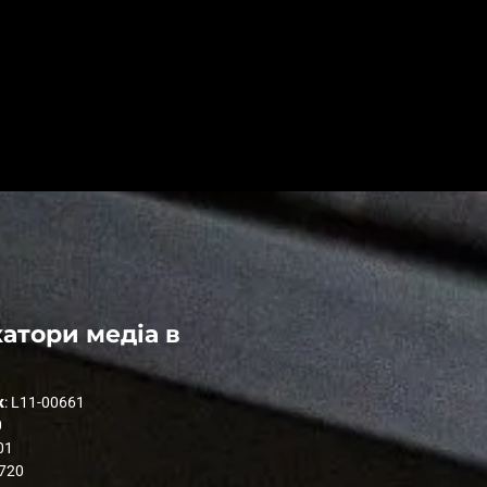
атори медіа в
к
: L11-00661
0
01
1720