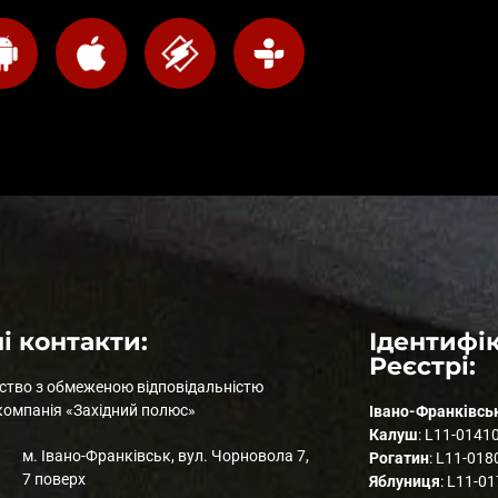
і контакти:
Ідентифік
Реєстрі:
ство з обмеженою відповідальністю
компанія «Західний полюс»
Івано-Франківсь
Калуш
: L11-0141
м. Івано-Франківськ, вул. Чорновола 7,
Рогатин
: L11-018
7 поверх
Яблуниця
: L11-0