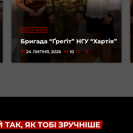
ДРУГА КАВА
Бригада “Ґреґіт” НГУ “Хартія”
24 ЛИПНЯ, 2026
10
today
 ТАК, ЯК ТОБІ ЗРУЧНІШЕ