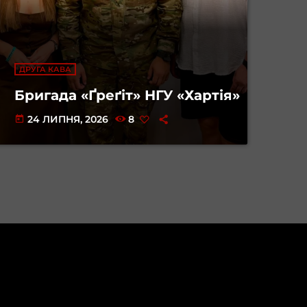
ДРУГА КАВА
Бригада «Ґреґіт» НГУ «Хартія»
24 ЛИПНЯ, 2026
8
today