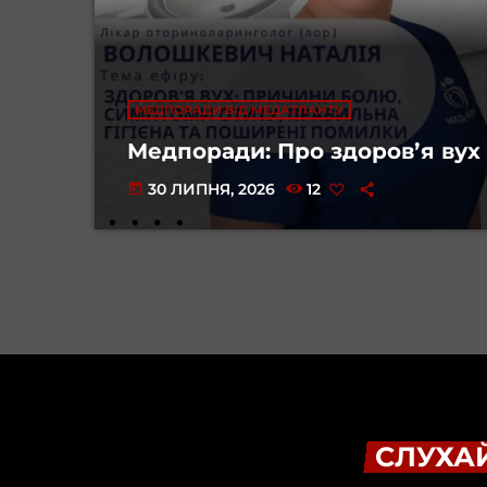
МЕДПОРАДИ ВІД МЕДАТЛАНТУ
Медпоради: Про здоровʼя вух
30 ЛИПНЯ, 2026
12
today
СЛУХАЙ