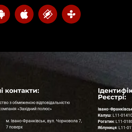
і контакти:
Ідентифік
Реєстрі:
ство з обмеженою відповідальністю
компанія «Західний полюс»
Івано-Франківсь
Калуш
: L11-0141
м. Івано-Франківськ, вул. Чорновола 7,
Рогатин
: L11-018
7 поверх
Яблуниця
: L11-0