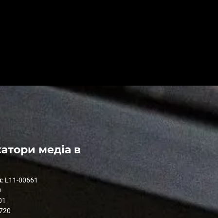
атори медіа в
к
: L11-00661
0
01
1720