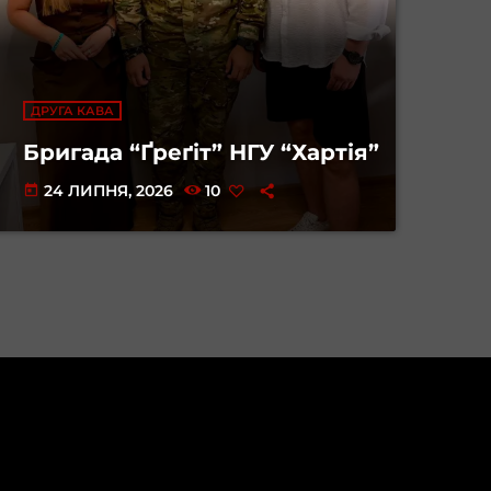
ДРУГА КАВА
Бригада “Ґреґіт” НГУ “Хартія”
24 ЛИПНЯ, 2026
10
today