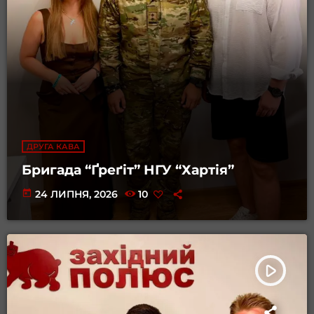
ДРУГА КАВА
Бригада “Ґреґіт” НГУ “Хартія”
today
24 ЛИПНЯ, 2026
10
play_arrow