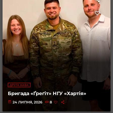
ДРУГА КАВА
Бригада «Ґреґіт» НГУ «Хартія»
today
24 ЛИПНЯ, 2026
8