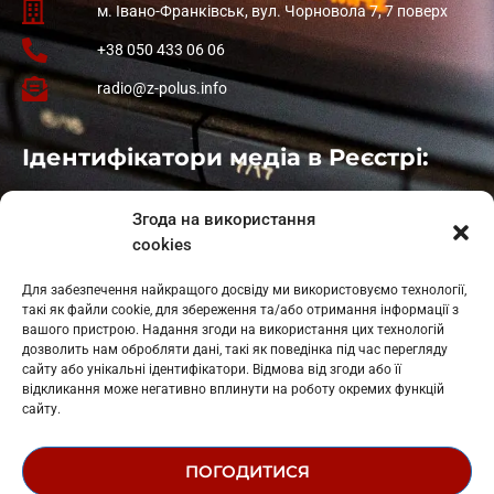
м. Івано-Франківськ, вул. Чорновола 7, 7 поверх
+38 050 433 06 06
radio@z-polus.info
Ідентифікатори медіа в Реєстрі:
Івано-Франківськ
: L11-00661
Згода на використання
Калуш
: L11-01410
cookies
Рогатин
: L11-01801
Яблуниця
: L11-01720
Для забезпечення найкращого досвіду ми використовуємо технології,
Косів: L11-01805
такі як файли cookie, для збереження та/або отримання інформації з
Гарасимів: L11-02274
вашого пристрою. Надання згоди на використання цих технологій
дозволить нам обробляти дані, такі як поведінка під час перегляду
сайту або унікальні ідентифікатори. Відмова від згоди або її
відкликання може негативно вплинути на роботу окремих функцій
сайту.
ПОГОДИТИСЯ