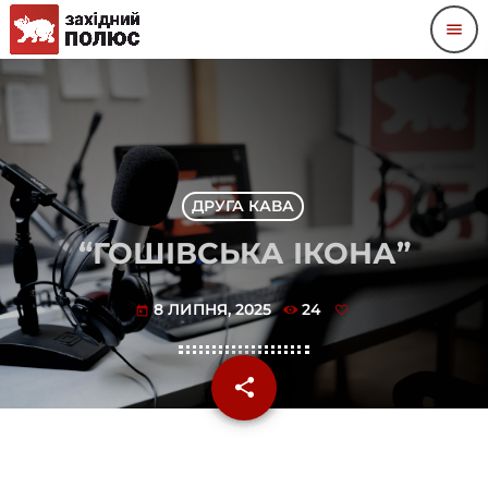
menu
ДРУГА КАВА
“ГОШІВСЬКА ІКОНА”
8 ЛИПНЯ, 2025
24
today
share
email