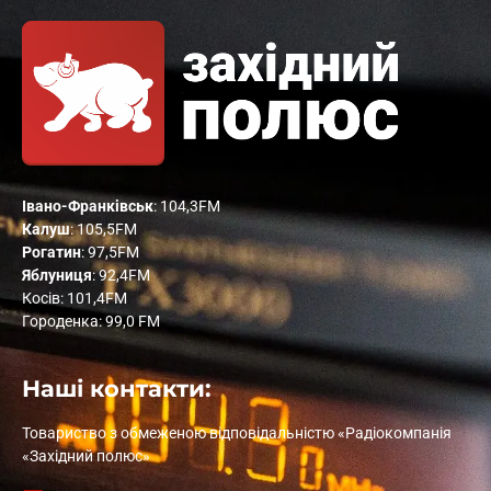
Івано-Франківськ
: 104,3FM
Калуш
: 105,5FM
Рогатин
: 97,5FM
Яблуниця
: 92,4FM
Косів: 101,4FM
Городенка: 99,0 FM
Наші контакти:
Товариство з обмеженою відповідальністю «Радіокомпанія
«Західний полюс»