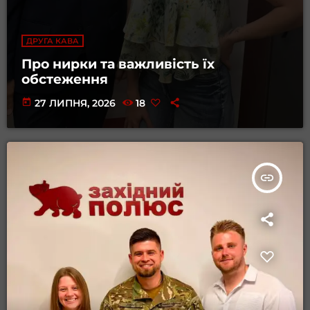
ДРУГА КАВА
Про нирки та важливість їх
обстеження
today
27 ЛИПНЯ, 2026
18
insert_link