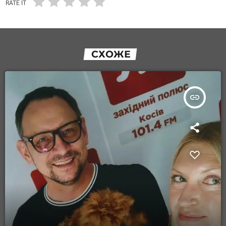
RATE IT
СХОЖЕ
insert_link