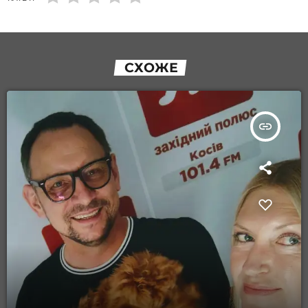
СХОЖЕ
insert_link