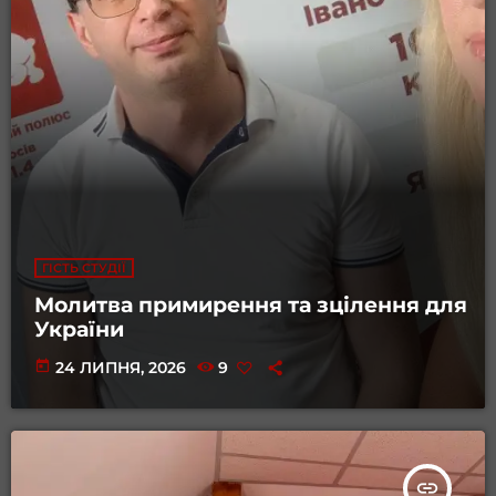
ГІСТЬ СТУДІЇ
Молитва примирення та зцілення для
України
today
24 ЛИПНЯ, 2026
9
insert_link