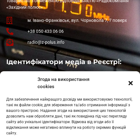
Товариство з обмеженою відповідальністю «Радіокомпанія
«Західний полюс»
м. Івано-Франківськ, вул. Чорновола 7, 7 поверх
+38 050 433 06 06
radio@z-polus.info
Ідентифікатори медіа в Реєстрі:
Івано-Франківськ
: L11-00661
Згода на використання
Калуш
: L11-01410
cookies
Рогатин
: L11-01801
Яблуниця
: L11-01720
Для забезпечення найкращого досвіду ми використовуємо технології,
Косів: L11-01805
такі як файли cookie, для збереження та/або отримання інформації з
Гарасимів: L11-02274
вашого пристрою. Надання згоди на використання цих технологій
дозволить нам обробляти дані, такі як поведінка під час перегляду
сайту або унікальні ідентифікатори. Відмова від згоди або її
відкликання може негативно вплинути на роботу окремих функцій
сайту.