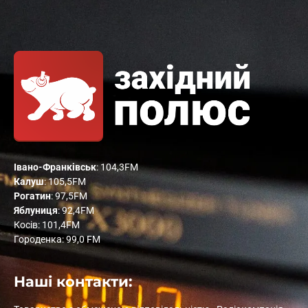
Івано-Франківськ
: 104,3FM
Калуш
: 105,5FM
Рогатин
: 97,5FM
Яблуниця
: 92,4FM
Косів: 101,4FM
Городенка: 99,0 FM
Наші контакти: