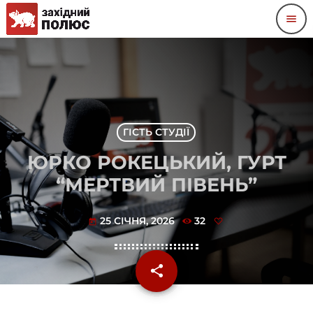
menu
ГІСТЬ СТУДІЇ
ЮРКО РОКЕЦЬКИЙ, ГУРТ
“МЕРТВИЙ ПІВЕНЬ”
25 СІЧНЯ, 2026
32
today
share
email