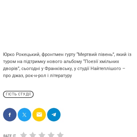
Юрко Рокецький, фронтмен гурту “Мертвий півень”, який із
туром на підтримку нового альбому “Поезії хмільних
дворів”, сьогодні у Франківську, у студії Найтеплішого –
про джаз, рок-н-рол і літературу
ГІСТЬ СТУДІЇ
email
RATE IT