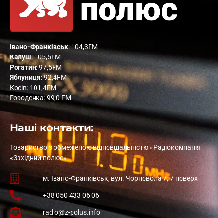
Івано-Франківськ
: 104,3FM
Калуш
: 105,5FM
Рогатин
: 97,5FM
Яблуниця
: 92,4FM
Косів: 101,4FM
Городенка: 99,0 FM
Наші контакти:
Товариство з обмеженою відповідальністю «Радіокомпанія
«Західний полюс»
м. Івано-Франківськ, вул. Чорновола 7, 7 поверх
+38 050 433 06 06
radio@z-polus.info