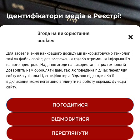
Ідентифікатори медіа в Реєстрі:
Івано-Франківськ
: L11-00661
Згода на використання
Калуш
: L11-01410
cookies
Рогатин
: L11-01801
Яблуниця
: L11-01720
Для забезпечення найкращого досвіду ми використовуємо технології,
Косів: L11-01805
такі як файли cookie, для збереження та/або отримання інформації з
Гарасимів: L11-02274
вашого пристрою. Надання згоди на використання цих технологій
дозволить нам обробляти дані, такі як поведінка під час перегляду
сайту або унікальні ідентифікатори. Відмова від згоди або її
відкликання може негативно вплинути на роботу окремих функцій
сайту.
ПОГОДИТИСЯ
© 1995-2026 РК «ЗАХІДНИЙ ПОЛЮС»
ВІДМОВИТИСЯ
ЛОГОТИП
РЕДАКЦІЙНИЙ СТАТУТ
ПЕРЕГЛЯНУТИ
СТРУКТУРА ВЛАСНОСТІ