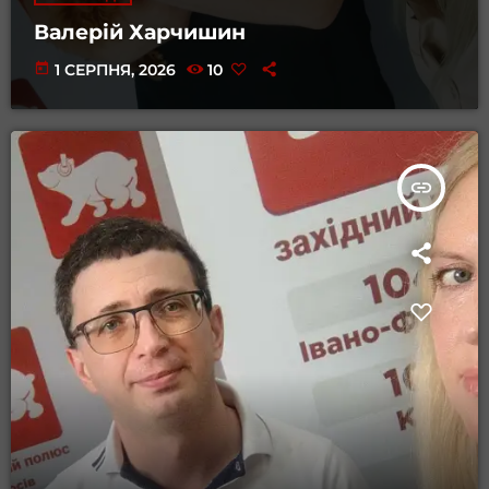
Валерій Харчишин
today
1 СЕРПНЯ, 2026
10
insert_link