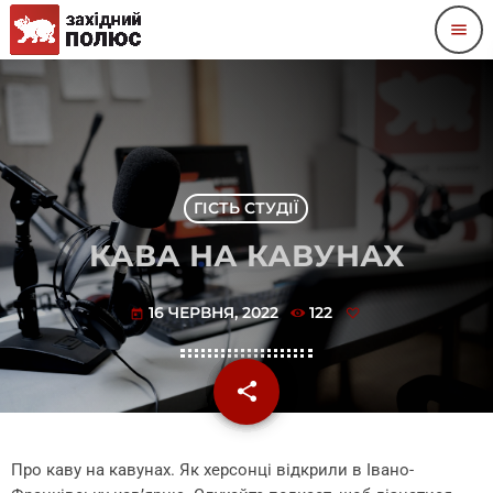
menu
ГІСТЬ СТУДІЇ
КАВА НА КАВУНАХ
16 ЧЕРВНЯ, 2022
122
today
share
email
Про каву на кавунах. Як херсонці відкрили в Івано-