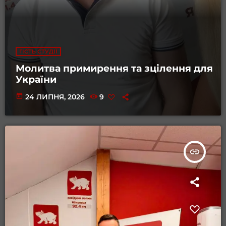
ГІСТЬ СТУДІЇ
Молитва примирення та зцілення для
України
today
24 ЛИПНЯ, 2026
9
insert_link