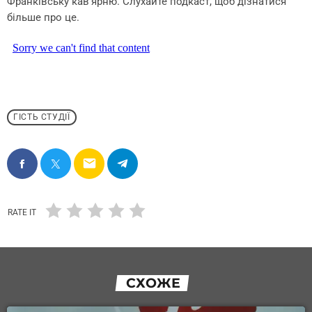
Франківську кав’ярню. Слухайте подкаст, щоб дізнатися
більше про це.
ГІСТЬ СТУДІЇ
email
RATE IT
СХОЖЕ