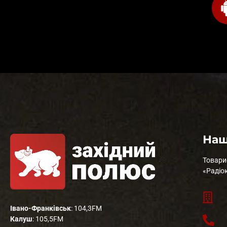
Наш
Товари
«Радіо
Івано-Франківськ
: 104,3FM
Калуш
: 105,5FM