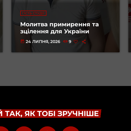
ГІСТЬ СТУДІЇ
Молитва примирення та
зцілення для України
24 ЛИПНЯ, 2026
9
today
 ТАК, ЯК ТОБІ ЗРУЧНІШЕ