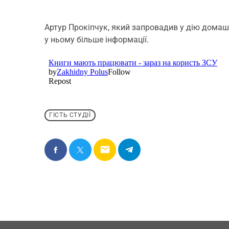
Артур Прокіпчук, який запровадив у дію домашн
у ньому більше інформації.
ГІСТЬ СТУДІЇ
email