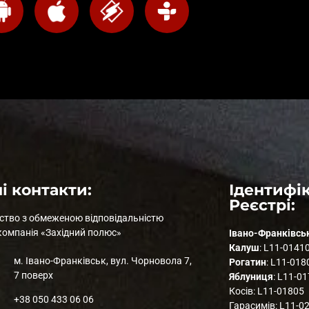
і контакти:
Ідентифік
Реєстрі:
ство з обмеженою відповідальністю
компанія «Західний полюс»
Івано-Франківсь
Калуш
: L11-0141
м. Івано-Франківськ, вул. Чорновола 7,
Рогатин
: L11-018
7 поверх
Яблуниця
: L11-0
Косів: L11-01805
+38 050 433 06 06
Гарасимів: L11-0