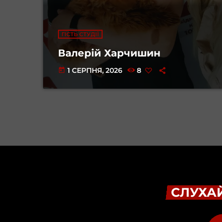
ГІСТЬ СТУДІЇ
Валерій Харчишин
1 СЕРПНЯ, 2026
8
today
СЛУХАЙ