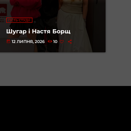
ГІСТЬ СТУДІЇ
Шугар і Настя Борщ
12 ЛИПНЯ, 2026
10
today