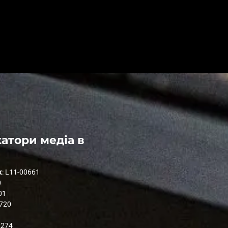
атори медіа в
к
: L11-00661
0
01
1720
2274