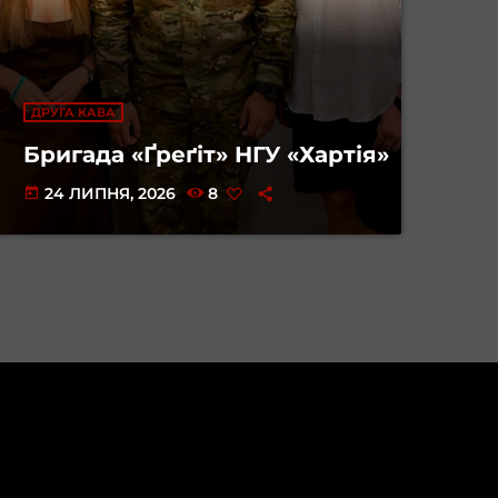
ДРУГА КАВА
Бригада «Ґреґіт» НГУ «Хартія»
24 ЛИПНЯ, 2026
8
today