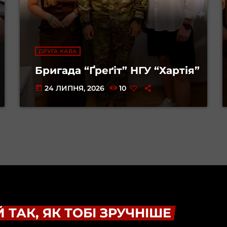
ДРУГА КАВА
Бригада “Ґреґіт” НГУ “Хартія”
24 ЛИПНЯ, 2026
10
today
 ТАК, ЯК ТОБІ ЗРУЧНІШЕ