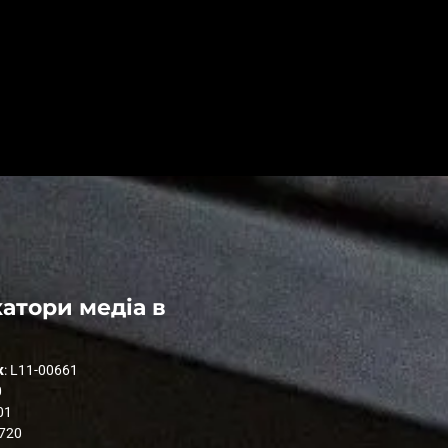
атори медіа в
к
: L11-00661
0
01
1720