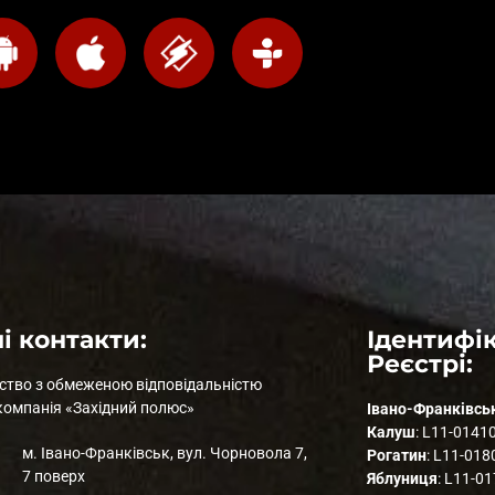
і контакти:
Ідентифік
Реєстрі:
ство з обмеженою відповідальністю
компанія «Західний полюс»
Івано-Франківсь
Калуш
: L11-0141
м. Івано-Франківськ, вул. Чорновола 7,
Рогатин
: L11-018
7 поверх
Яблуниця
: L11-0