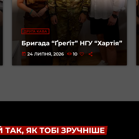
ДРУГА КАВА
Бригада “Ґреґіт” НГУ “Хартія”
24 ЛИПНЯ, 2026
10
today
 ТАК, ЯК ТОБІ ЗРУЧНІШЕ