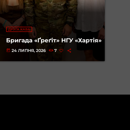
ДРУГА КАВА
Бригада «Ґреґіт» НГУ «Хартія»
24 ЛИПНЯ, 2026
7
today