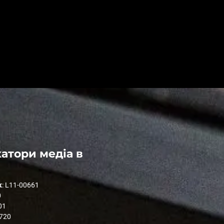
атори медіа в
к
: L11-00661
0
01
1720