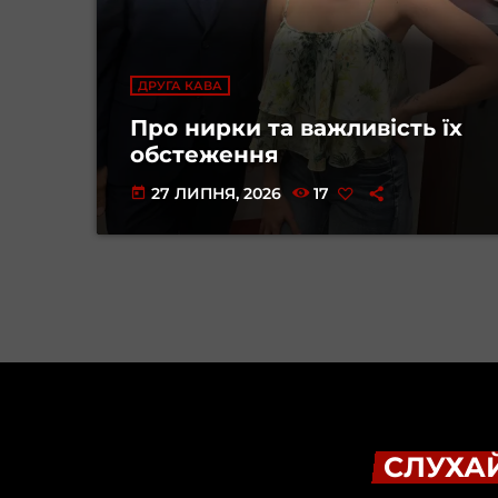
ДРУГА КАВА
Про нирки та важливість їх
обстеження
27 ЛИПНЯ, 2026
17
today
СЛУХАЙ