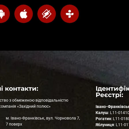
і контакти:
Ідентифік
Реєстрі:
ство з обмеженою відповідальністю
компанія «Західний полюс»
Івано-Франківсь
Калуш
: L11-0141
м. Івано-Франківськ, вул. Чорновола 7,
Рогатин
: L11-018
7 поверх
Яблуниця
: L11-0