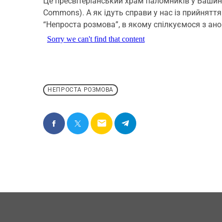
Це пресвітеріанський храм паломників у Вашин
Commons). А як ідуть справи у нас із прийнятт
“Непроста розмова”, в якому спілкуємося з а
НЕПРОСТА РОЗМОВА
email