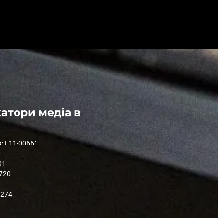
атори медіа в
к
: L11-00661
0
01
1720
2274