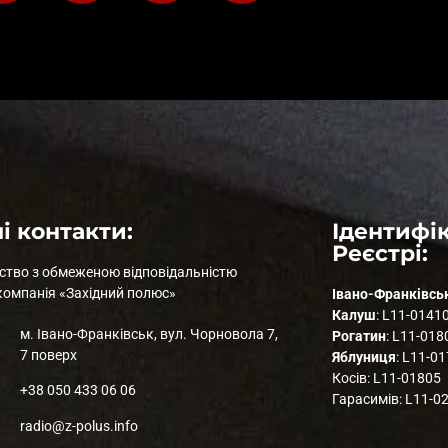
і контакти:
Ідентифік
Реєстрі:
ство з обмеженою відповідальністю
компанія «Західний полюс»
Івано-Франківсь
Калуш
: L11-0141
м. Івано-Франківськ, вул. Чорновола 7,
Рогатин
: L11-018
7 поверх
Яблуниця
: L11-0
Косів: L11-01805
+38 050 433 06 06
Гарасимів: L11-0
radio@z-polus.info