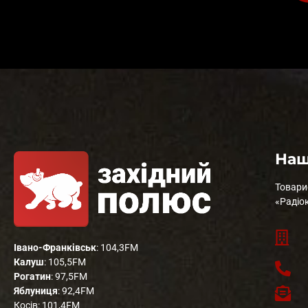
Наш
Товари
«Радіо
Івано-Франківськ
: 104,3FM
Калуш
: 105,5FM
Рогатин
: 97,5FM
Яблуниця
: 92,4FM
Косів: 101,4FM