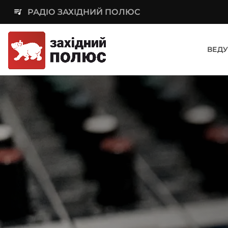
queue_music
РАДІО ЗАХІДНИЙ ПОЛЮС
ВЕДУ