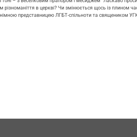
гтоні – з веселковим прапором і месиджем “Ласкаво проси
ям різноманіття в церкві? Чи змінюється щось із плином ча
нонімною представницею ЛГБТ-спільноти та священиком УГ