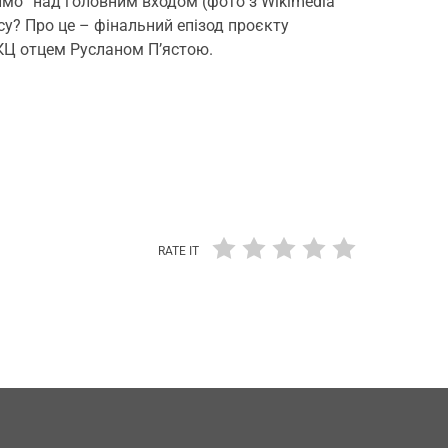
мо” над головним входом (фото з Wikimedia
су? Про це – фінальний епізод проєкту
КЦ отцем Русланом П’ястою.
RATE IT