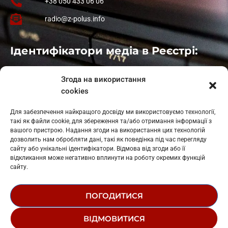
+38 050 433 06 06
radio@z-polus.info
Ідентифікатори медіа в Реєстрі:
Івано-Франківськ
: L11-00661
Згода на використання
Калуш
: L11-01410
cookies
Рогатин
: L11-01801
Яблуниця
: L11-01720
Для забезпечення найкращого досвіду ми використовуємо технології,
Косів: L11-01805
такі як файли cookie, для збереження та/або отримання інформації з
Гарасимів: L11-02274
вашого пристрою. Надання згоди на використання цих технологій
дозволить нам обробляти дані, такі як поведінка під час перегляду
сайту або унікальні ідентифікатори. Відмова від згоди або її
відкликання може негативно вплинути на роботу окремих функцій
сайту.
ПОГОДИТИСЯ
© 1995-2026 РК «ЗАХІДНИЙ ПОЛЮС»
ВІДМОВИТИСЯ
ЛОГОТИП