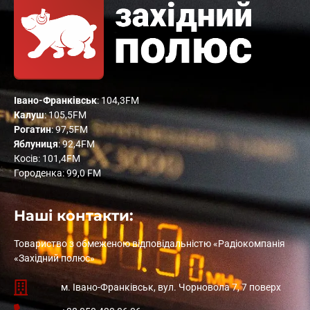
Івано-Франківськ
: 104,3FM
Калуш
: 105,5FM
Рогатин
: 97,5FM
Яблуниця
: 92,4FM
Косів: 101,4FM
Городенка: 99,0 FM
Наші контакти:
Товариство з обмеженою відповідальністю «Радіокомпанія
«Західний полюс»
м. Івано-Франківськ, вул. Чорновола 7, 7 поверх