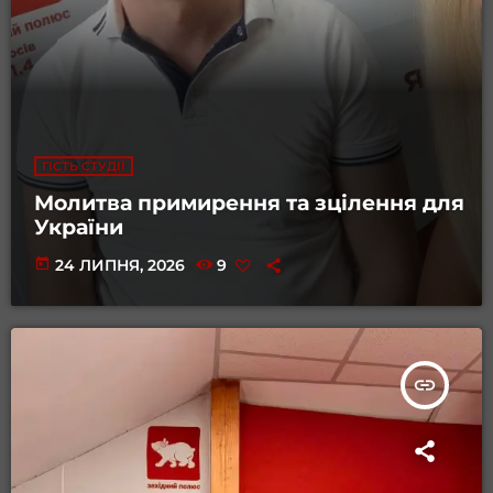
ГІСТЬ СТУДІЇ
Молитва примирення та зцілення для
України
today
24 ЛИПНЯ, 2026
9
insert_link