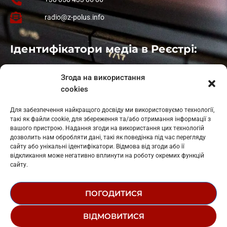
radio@z-polus.info
Ідентифікатори медіа в Реєстрі:
Івано-Франківськ
: L11-00661
Згода на використання
Калуш
: L11-01410
cookies
Рогатин
: L11-01801
Яблуниця
: L11-01720
Для забезпечення найкращого досвіду ми використовуємо технології,
Косів: L11-01805
такі як файли cookie, для збереження та/або отримання інформації з
Гарасимів: L11-02274
вашого пристрою. Надання згоди на використання цих технологій
дозволить нам обробляти дані, такі як поведінка під час перегляду
сайту або унікальні ідентифікатори. Відмова від згоди або її
відкликання може негативно вплинути на роботу окремих функцій
сайту.
ПОГОДИТИСЯ
© 1995-2026 РК «ЗАХІДНИЙ ПОЛЮС»
ВІДМОВИТИСЯ
ЛОГОТИП