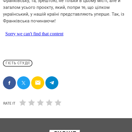
Франківську, та, зрештою, не тільки в цьому місті, але й
загалом усього проєкту, який, попри те, що цілком
український, у нашій країні представляють уперше. Так, із
Франківська починаючи!
ГІСТЬ СТУДІЇ
email
RATE IT