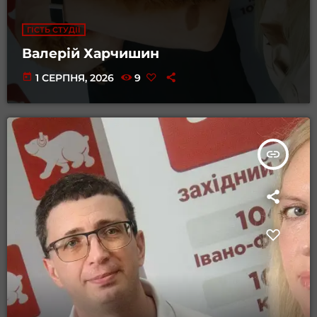
ГІСТЬ СТУДІЇ
Валерій Харчишин
today
1 СЕРПНЯ, 2026
9
insert_link