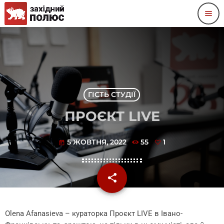
menu
ГІСТЬ СТУДІЇ
ПРОЄКТ LIVE
5 ЖОВТНЯ, 2022
55
1
today
share
email
1
Olena Afanasieva – кураторка Проєкт LIVE в Івано-