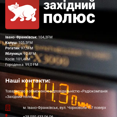
Івано-Франківськ
: 104,3FM
Калуш
: 105,5FM
Рогатин
: 97,5FM
Яблуниця
: 92,4FM
Косів: 101,4FM
Городенка: 99,0 FM
Наші контакти:
Товариство з обмеженою відповідальністю «Радіокомпанія
«Західний полюс»
м. Івано-Франківськ, вул. Чорновола 7, 7 поверх
+38 050 433 06 06