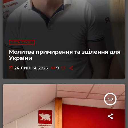
ГІСТЬ СТУДІЇ
Молитва примирення та зцілення для
України
today
24 ЛИПНЯ, 2026
9
insert_link