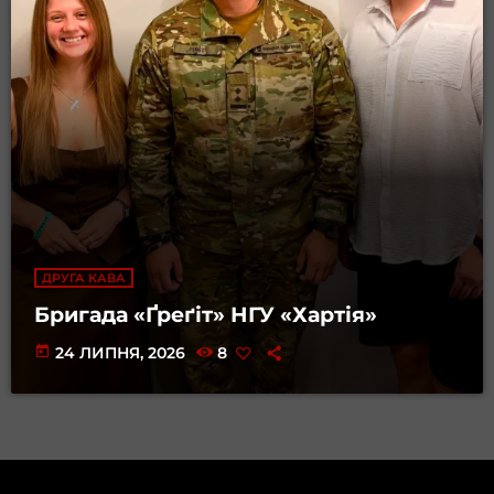
ДРУГА КАВА
Бригада «Ґреґіт» НГУ «Хартія»
today
24 ЛИПНЯ, 2026
8