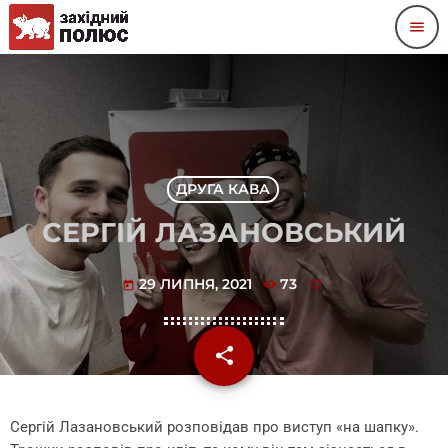
menu
ДРУГА КАВА
СЕРГІЙ ЛАЗАНОВСЬКИЙ
29 ЛИПНЯ, 2021
73
today
share
email
Сергій Лазановський розповідав про виступ «на шапку».