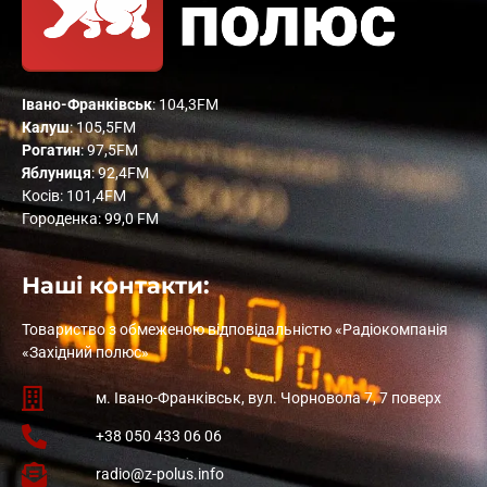
Івано-Франківськ
: 104,3FM
Калуш
: 105,5FM
Рогатин
: 97,5FM
Яблуниця
: 92,4FM
Косів: 101,4FM
Городенка: 99,0 FM
Наші контакти:
Товариство з обмеженою відповідальністю «Радіокомпанія
«Західний полюс»
м. Івано-Франківськ, вул. Чорновола 7, 7 поверх
+38 050 433 06 06
radio@z-polus.info