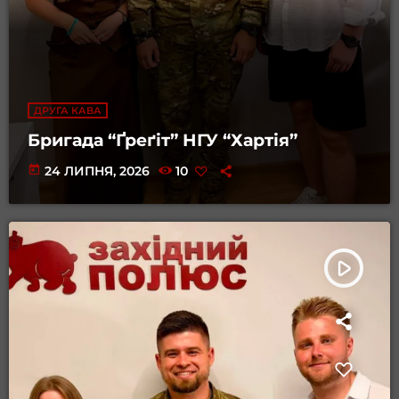
ДРУГА КАВА
Бригада “Ґреґіт” НГУ “Хартія”
today
24 ЛИПНЯ, 2026
10
play_arrow