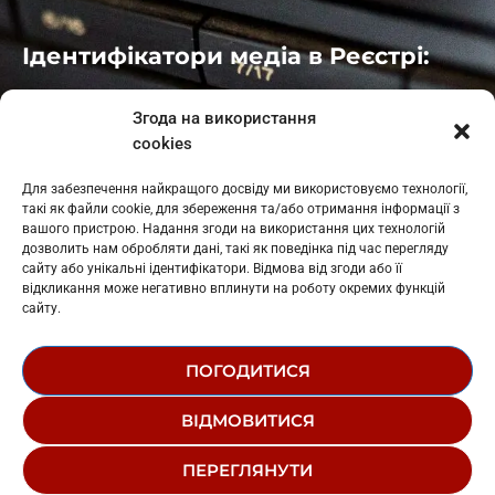
Ідентифікатори медіа в Реєстрі:
Івано-Франківськ
: L11-00661
Згода на використання
Калуш
: L11-01410
cookies
Рогатин
: L11-01801
Яблуниця
: L11-01720
Для забезпечення найкращого досвіду ми використовуємо технології,
Косів: L11-01805
такі як файли cookie, для збереження та/або отримання інформації з
Гарасимів: L11-02274
вашого пристрою. Надання згоди на використання цих технологій
дозволить нам обробляти дані, такі як поведінка під час перегляду
сайту або унікальні ідентифікатори. Відмова від згоди або її
відкликання може негативно вплинути на роботу окремих функцій
сайту.
ПОГОДИТИСЯ
© 1995-2026 РК «ЗАХІДНИЙ ПОЛЮС»
ВІДМОВИТИСЯ
ЛОГОТИП
РЕДАКЦІЙНИЙ СТАТУТ
ПЕРЕГЛЯНУТИ
СТРУКТУРА ВЛАСНОСТІ