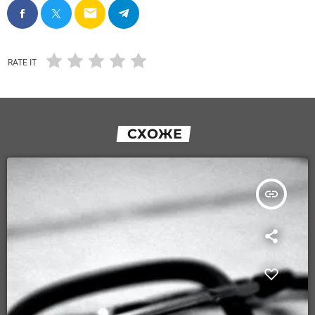
email
RATE IT
СХОЖЕ
insert_link