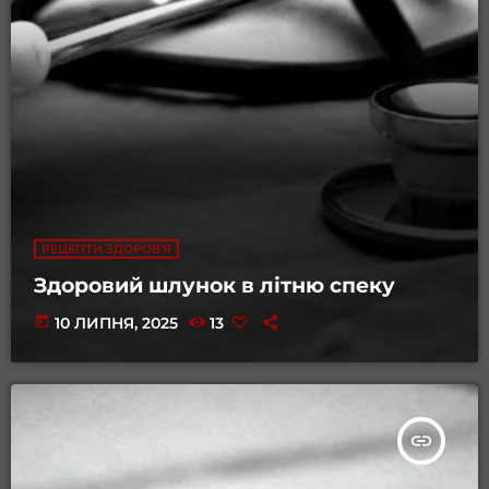
РЕЦЕПТИ ЗДОРОВ'Я
Здоровий шлунок в літню спеку
today
10 ЛИПНЯ, 2025
13
insert_link