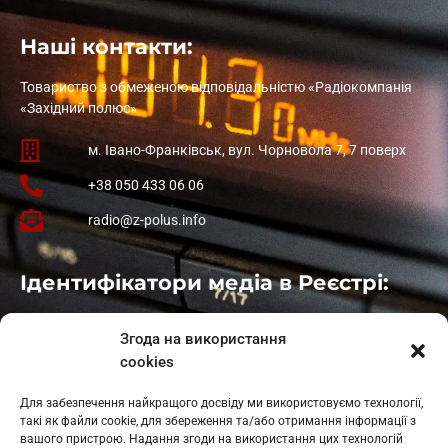
Наші контакти:
Товариство з обмеженою відповідальністю «Радіокомпанія
«Західний полюс»
м. Івано-Франківськ, вул. Чорновола 7, 7 поверх
+38 050 433 06 06
radio@z-polus.info
Ідентифікатори медіа в Реєстрі:
Івано-Франківськ
: L11-00661
Згода на використання
Калуш
: L11-01410
cookies
Рогатин
: L11-01801
Яблуниця
: L11-01720
Для забезпечення найкращого досвіду ми використовуємо технології,
Косів: L11-01805
такі як файли cookie, для збереження та/або отримання інформації з
Гарасимів: L11-02274
вашого пристрою. Надання згоди на використання цих технологій