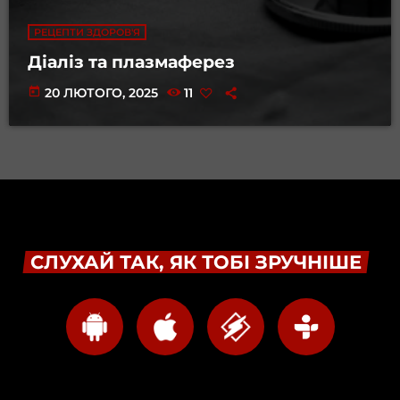
РЕЦЕПТИ ЗДОРОВ'Я
Діаліз та плазмаферез
today
20 ЛЮТОГО, 2025
11
СЛУХАЙ ТАК, ЯК ТОБІ ЗРУЧНІШЕ