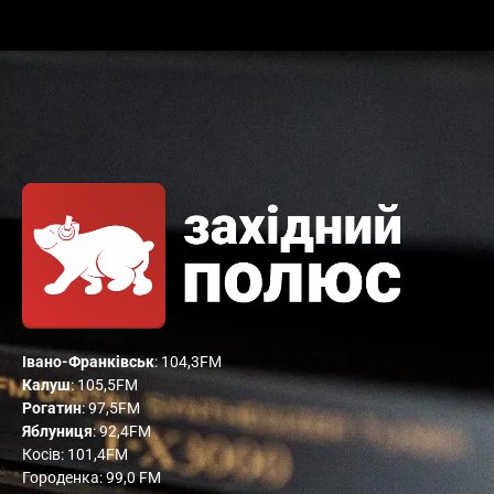
Івано-Франківськ
: 104,3FM
Калуш
: 105,5FM
Рогатин
: 97,5FM
Яблуниця
: 92,4FM
Косів: 101,4FM
Городенка: 99,0 FM