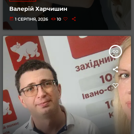
Валерій Харчишин
today
1 СЕРПНЯ, 2026
10
insert_link