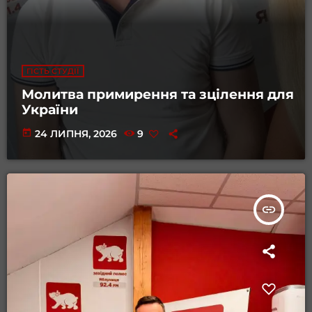
ГІСТЬ СТУДІЇ
Молитва примирення та зцілення для
України
today
24 ЛИПНЯ, 2026
9
insert_link