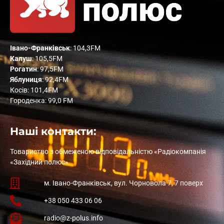
Івано-Франківськ
: 104,3FM
Калуш
: 105,5FM
Рогатин
: 97,5FM
Яблуниця
: 92,4FM
Косів: 101,4FM
Городенка: 99,0 FM
Наші контакти:
Товариство з обмеженою відповідальністю «Радіокомпанія
«Західний полюс»
м. Івано-Франківськ, вул. Чорновола 7, 7 поверх
+38 050 433 06 06
radio@z-polus.info