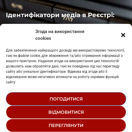
Ідентифікатори медіа в Реєстрі:
Івано-Франківськ
: L11-00661
Згода на використання
Калуш
: L11-01410
cookies
Рогатин
: L11-01801
Яблуниця
: L11-01720
Для забезпечення найкращого досвіду ми використовуємо технології,
Косів: L11-01805
такі як файли cookie, для збереження та/або отримання інформації з
Гарасимів: L11-02274
вашого пристрою. Надання згоди на використання цих технологій
дозволить нам обробляти дані, такі як поведінка під час перегляду
сайту або унікальні ідентифікатори. Відмова від згоди або її
відкликання може негативно вплинути на роботу окремих функцій
сайту.
ПОГОДИТИСЯ
© 1995-2026 РК «ЗАХІДНИЙ ПОЛЮС»
ВІДМОВИТИСЯ
ЛОГОТИП
РЕДАКЦІЙНИЙ СТАТУТ
ПЕРЕГЛЯНУТИ
СТРУКТУРА ВЛАСНОСТІ