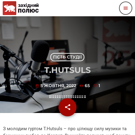
menu
ГІСТЬ СТУДІЇ
T.HUTSULS
5 ЖОВТНЯ, 2022
65
1
today
share
email
1
З молодим гуртом T.Hutsuls – про цілющу силу музики та