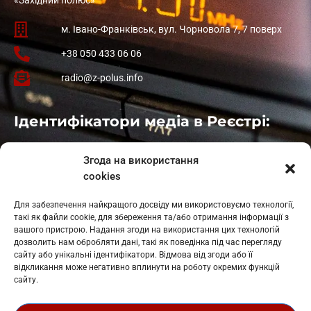
м. Івано-Франківськ, вул. Чорновола 7, 7 поверх
+38 050 433 06 06
radio@z-polus.info
Ідентифікатори медіа в Реєстрі:
Івано-Франківськ
: L11-00661
Згода на використання
Калуш
: L11-01410
cookies
Рогатин
: L11-01801
Яблуниця
: L11-01720
Для забезпечення найкращого досвіду ми використовуємо технології,
Косів: L11-01805
такі як файли cookie, для збереження та/або отримання інформації з
Гарасимів: L11-02274
вашого пристрою. Надання згоди на використання цих технологій
дозволить нам обробляти дані, такі як поведінка під час перегляду
сайту або унікальні ідентифікатори. Відмова від згоди або її
відкликання може негативно вплинути на роботу окремих функцій
сайту.