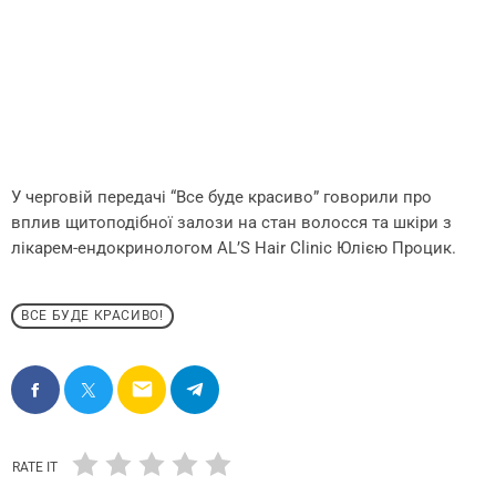
У черговій передачі “Все буде красиво” говорили про
вплив щитоподібної залози на стан волосся та шкіри з
лікарем-ендокринологом AL’S Hair Clinic Юлією Процик.
ВСЕ БУДЕ КРАСИВО!
email
RATE IT