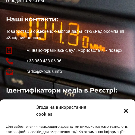
Городенка: 99,0 FM
Наші контакти:
Товариство з обмеженою відповідальністю «Радіокомпанія
«Західний полюс»
м. Івано-Франківськ, вул. Чорновола 7, 7 поверх
+38 050 433 06 06
radio@z-polus.info
Ідентифікатори медіа в Реєстрі:
Івано-Франківськ
: L11-00661
Згода на використання
Калуш
: L11-01410
cookies
Рогатин
: L11-01801
Яблуниця
: L11-01720
Для забезпечення найкращого досвіду ми використовуємо технології,
Косів: L11-01805
такі як файли cookie, для збереження та/або отримання інформації з
Гарасимів: L11-02274