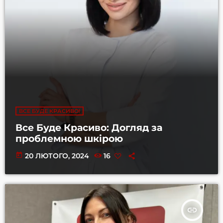
ВСЕ БУДЕ КРАСИВО!
Все Буде Красиво: Догляд за
проблемною шкірою
today
20 ЛЮТОГО, 2024
16
insert_link