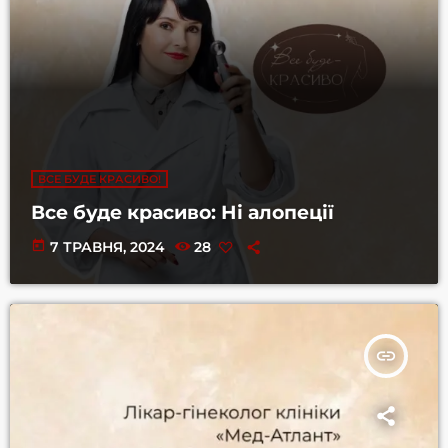
ВСЕ БУДЕ КРАСИВО!
Все буде красиво: Ні алопеції
today
7 ТРАВНЯ, 2024
28
insert_link