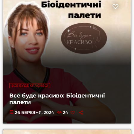
ВСЕ БУДЕ КРАСИВО!
Все буде красиво: Біоідентичні
палети
today
26 БЕРЕЗНЯ, 2024
24