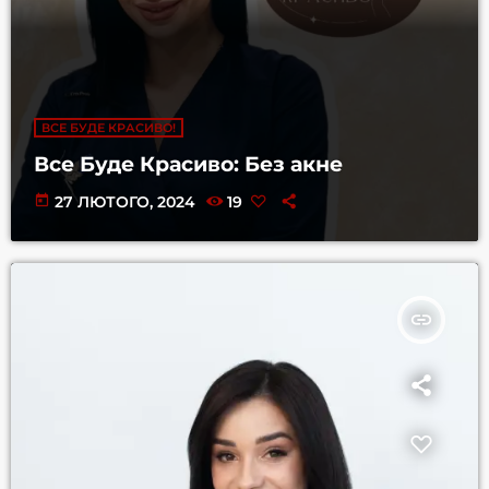
ВСЕ БУДЕ КРАСИВО!
Все Буде Красиво: Без акне
today
27 ЛЮТОГО, 2024
19
insert_link