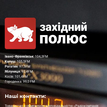
Івано-Франківськ
: 104,3FM
Калуш
: 105,5FM
Рогатин
: 97,5FM
Яблуниця
: 92,4FM
Косів: 101,4FM
Городенка: 99,0 FM
Наші контакти:
Товариство з обмеженою відповідальністю «Радіокомпанія