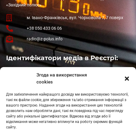
«Західний полюс»
м. Івано-Франківськ, вул. Чорновола 7, 7 поверх
+38 050 433 06 06
radio@z-polus.info
Ідентифікатори медіа в Реєстрі:
Івано-Франківськ
: L11-00661
Згода на використання
Калуш
: L11-01410
cookies
Рогатин
: L11-01801
Яблуниця
: L11-01720
Для забезпечення найкращого досвіду ми використовуємо технології,
Косів: L11-01805
такі як файли cookie, для збереження та/або отримання інформації з
Гарасимів: L11-02274
вашого пристрою. Надання згоди на використання цих технологій
дозволить нам обробляти дані, такі як поведінка під час перегляду
сайту або унікальні ідентифікатори. Відмова від згоди або її
відкликання може негативно вплинути на роботу окремих функцій
сайту.