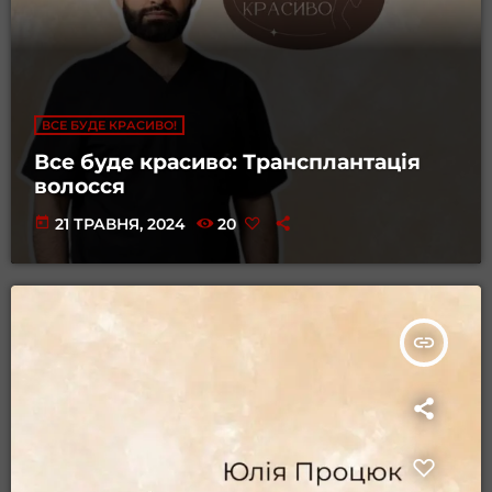
ВСЕ БУДЕ КРАСИВО!
Все буде красиво: Трансплантація
волосся
today
21 ТРАВНЯ, 2024
20
insert_link