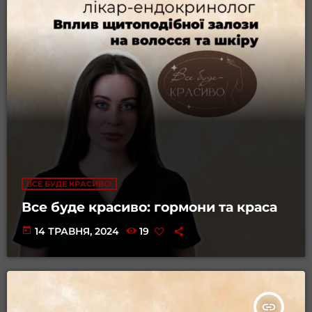
ВСЕ БУДЕ КРАСИВО!
Все буде красиво: гормони та краса
today
14 ТРАВНЯ, 2024
19
insert_link