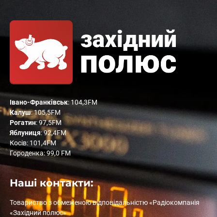
Івано-Франківськ
: 104,3FM
Калуш
: 105,5FM
Рогатин
: 97,5FM
Яблуниця
: 92,4FM
Косів: 101,4FM
Городенка: 99,0 FM
Наші контакти:
Товариство з обмеженою відповідальністю «Радіокомпанія
«Західний полюс»