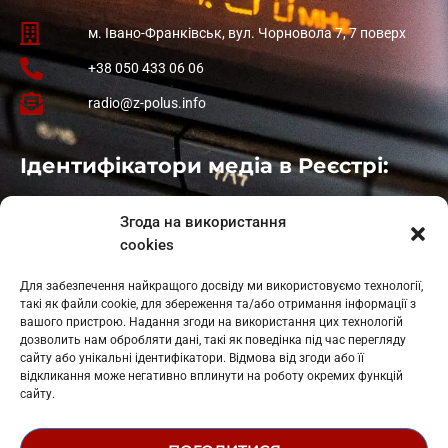
м. Івано-Франківськ, вул. Чорновола 7, 7 поверх
+38 050 433 06 06
radio@z-polus.info
Ідентифікатори медіа в Реєстрі:
Івано-Франківськ
: L11-00661
Згода на використання
Калуш
: L11-01410
cookies
Рогатин
: L11-01801
Яблуниця
: L11-01720
Для забезпечення найкращого досвіду ми використовуємо технології,
Косів: L11-01805
такі як файли cookie, для збереження та/або отримання інформації з
Гарасимів: L11-02274
вашого пристрою. Надання згоди на використання цих технологій
дозволить нам обробляти дані, такі як поведінка під час перегляду
сайту або унікальні ідентифікатори. Відмова від згоди або її
відкликання може негативно вплинути на роботу окремих функцій
сайту.