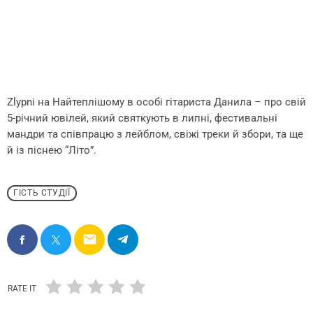
Zlypni на Найтеплішому в особі гітариста Данила – про свій
5-річний ювілей, який святкують в липні, фестивальні
мандри та співпрацю з лейблом, свіжі треки й збори, та ще
й із піснею “Літо”.
ГІСТЬ СТУДІЇ
email
RATE IT