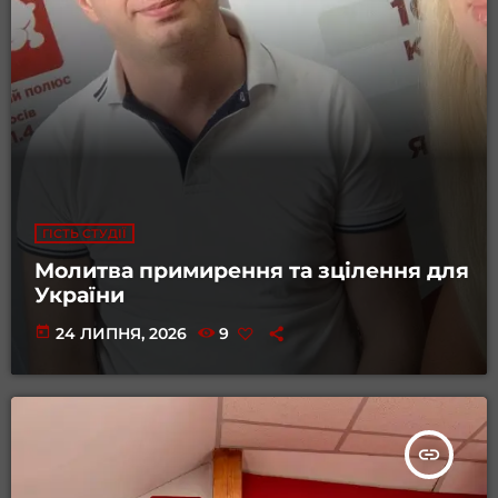
ГІСТЬ СТУДІЇ
Молитва примирення та зцілення для
України
today
24 ЛИПНЯ, 2026
9
insert_link