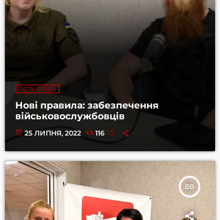
ГІСТЬ СТУДІЇ
Нові правила: забезпечення
військовослужбовців
today
25 ЛИПНЯ, 2022
116
insert_link