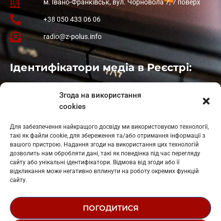
м. Івано-Франківськ, вул. Чорновола 7, 7 поверх
+38 050 433 06 06
radio@z-polus.info
Ідентифікатори медіа в Реєстрі:
Івано-Франківськ
: L11-00661
Згода на використання
Калуш
: L11-01410
cookies
Рогатин
: L11-01801
Яблуниця
: L11-01720
Для забезпечення найкращого досвіду ми використовуємо технології,
Косів: L11-01805
такі як файли cookie, для збереження та/або отримання інформації з
Гарасимів: L11-02274
вашого пристрою. Надання згоди на використання цих технологій
дозволить нам обробляти дані, такі як поведінка під час перегляду
сайту або унікальні ідентифікатори. Відмова від згоди або її
відкликання може негативно вплинути на роботу окремих функцій
сайту.
ПОГОДИТИСЯ