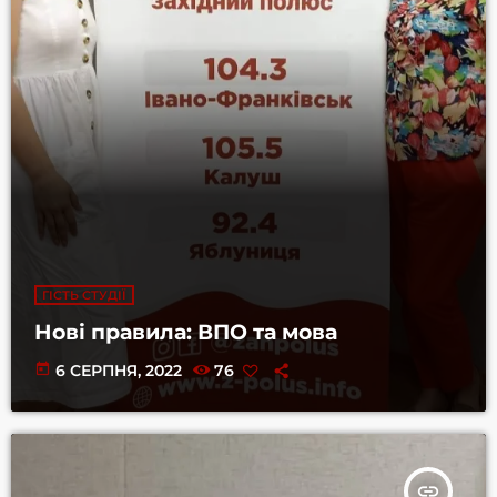
ГІСТЬ СТУДІЇ
Нові правила: ВПО та мова
today
6 СЕРПНЯ, 2022
76
insert_link