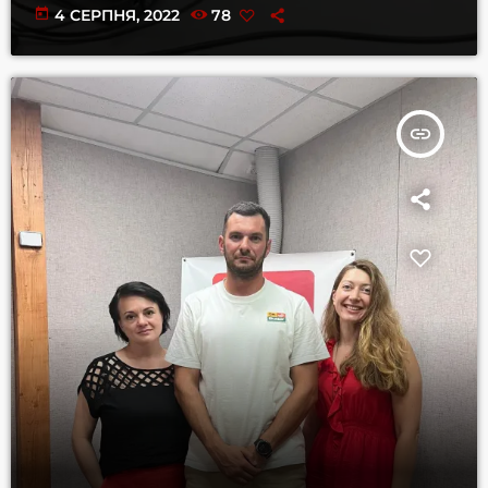
today
4 СЕРПНЯ, 2022
78
insert_link