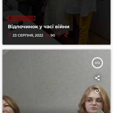
НОВІ ПРАВИЛА
Відпочинок у часі війни
today
23 СЕРПНЯ, 2022
90
insert_link