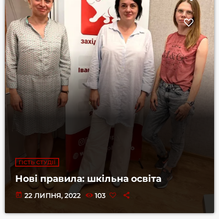
ГІСТЬ СТУДІЇ
Нові правила: шкільна освіта
today
22 ЛИПНЯ, 2022
103