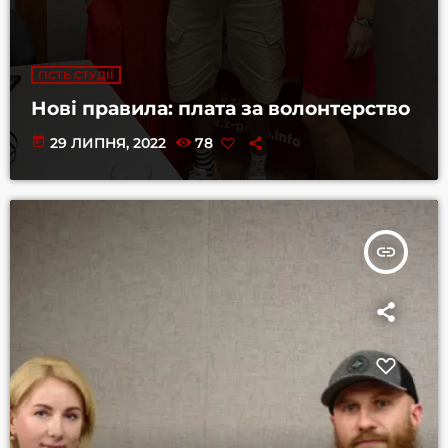
ГІСТЬ СТУДІЇ
Нові правила: плата за волонтерство
today
29 ЛИПНЯ, 2022
78
insert_link