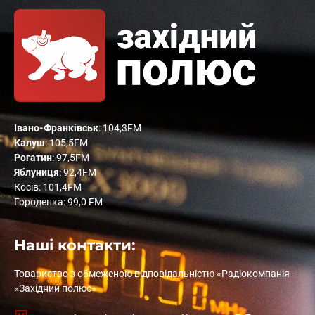
Івано-Франківськ
: 104,3FM
Калуш
: 105,5FM
Рогатин
: 97,5FM
Яблуниця
: 92,4FM
Косів: 101,4FM
Городенка: 99,0 FM
Наші контакти:
Товариство з обмеженою відповідальністю «Радіокомпанія
«Західний полюс»