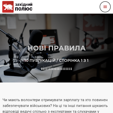
menu
НОВІ ПРАВИЛА
10 ПУБЛІКАЦІЙ / СТОРІНКА 1 З 1
Чи мають волонтери отримувати зарплату та хто повинен
забезпечувати військових? На ці та інші питання шукають
відповіді ведучі спільно з експертами та слухачами у