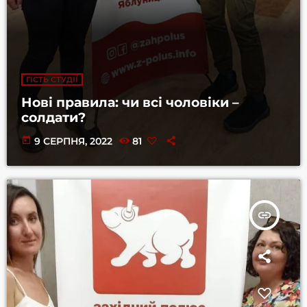
ГІСТЬ СТУДІЇ
Нові правила: чи всі чоловіки –
солдати?
today
9 СЕРПНЯ, 2022
81
insert_link