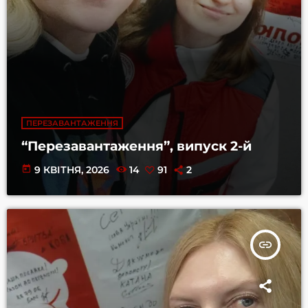
ПЕРЕЗАВАНТАЖЕННЯ
“Перезавантаження”, випуск 2-й
today
9 КВІТНЯ, 2026
14
91
2
insert_link