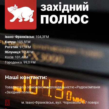
Івано-Франківськ
: 104,3FM
Калуш
: 105,5FM
Рогатин
: 97,5FM
Яблуниця
: 92,4FM
Косів: 101,4FM
Городенка: 99,0 FM
Наші контакти:
Товариство з обмеженою відповідальністю «Радіокомпанія
«Західний полюс»
м. Івано-Франківськ, вул. Чорновола 7, 7 поверх