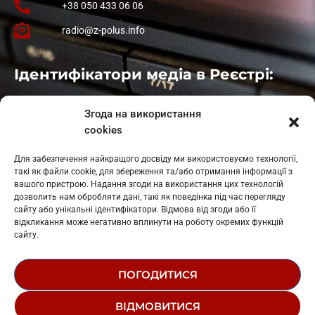
+38 050 433 06 06
radio@z-polus.info
Ідентифікатори медіа в Реєстрі:
Івано-Франківськ
: L11-00661
Згода на використання
Калуш
: L11-01410
cookies
Рогатин
: L11-01801
Яблуниця
: L11-01720
Для забезпечення найкращого досвіду ми використовуємо технології,
Косів: L11-01805
такі як файли cookie, для збереження та/або отримання інформації з
Гарасимів: L11-02274
вашого пристрою. Надання згоди на використання цих технологій
дозволить нам обробляти дані, такі як поведінка під час перегляду
сайту або унікальні ідентифікатори. Відмова від згоди або її
відкликання може негативно вплинути на роботу окремих функцій
сайту.
ПОГОДИТИСЯ
© 1995-2026 РК «ЗАХІДНИЙ ПОЛЮС»
ВІДМОВИТИСЯ