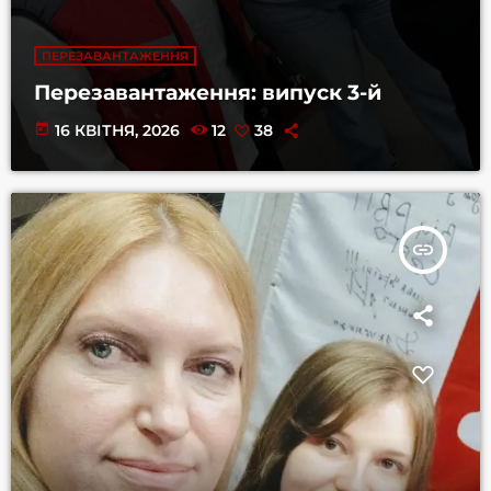
ПЕРЕЗАВАНТАЖЕННЯ
Перезавантаження: випуск 3-й
today
16 КВІТНЯ, 2026
12
38
insert_link