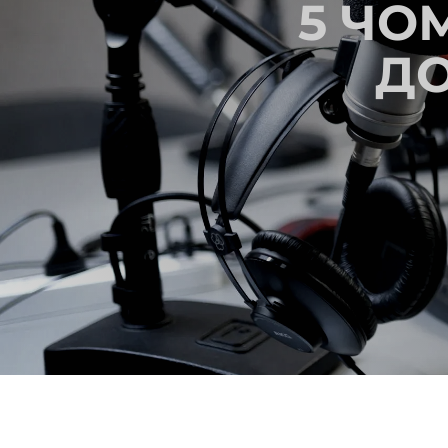
5 ЧО
Д