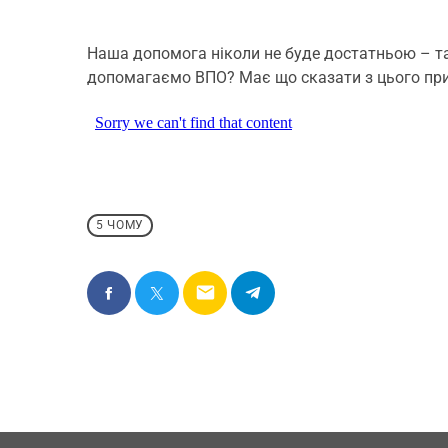
Наша допомога ніколи не буде достатньою – та
допомагаємо ВПО? Має що сказати з цього прив
5 ЧОМУ
email