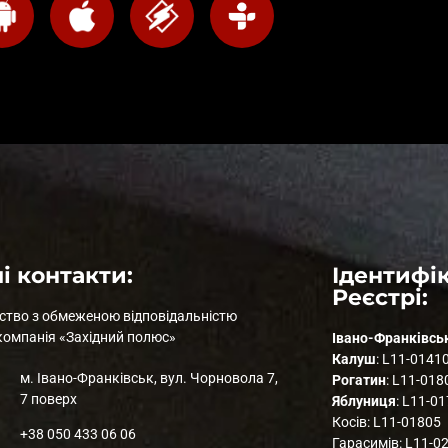
і контакти:
Ідентифік
Реєстрі:
ство з обмеженою відповідальністю
компанія «Західний полюс»
Івано-Франківсь
Калуш
: L11-0141
м. Івано-Франківськ, вул. Чорновола 7,
Рогатин
: L11-018
7 поверх
Яблуниця
: L11-0
Косів: L11-01805
+38 050 433 06 06
Гарасимів: L11-0