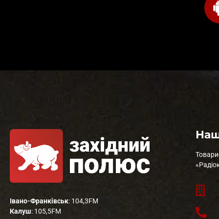
Наш
Товари
«Радіо
Івано-Франківськ
: 104,3FM
Калуш
: 105,5FM