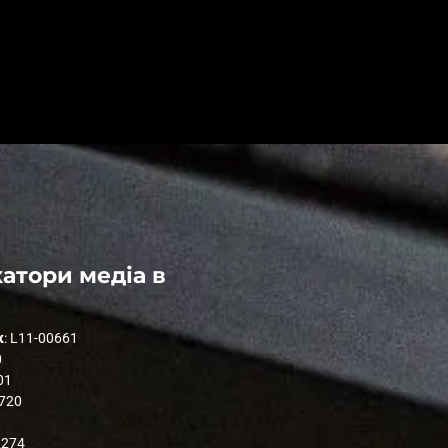
атори медіа в
к
: L11-00661
0
01
1720
2274