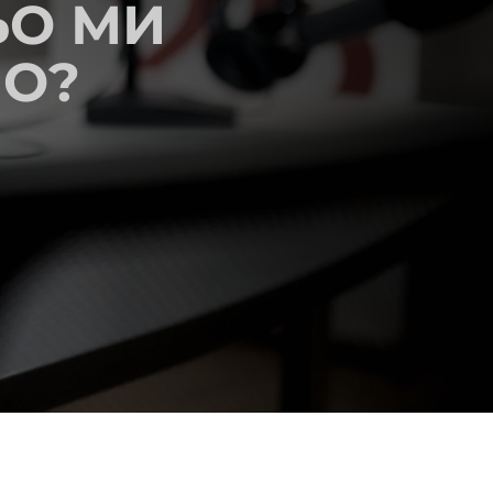
ЬО МИ
О?