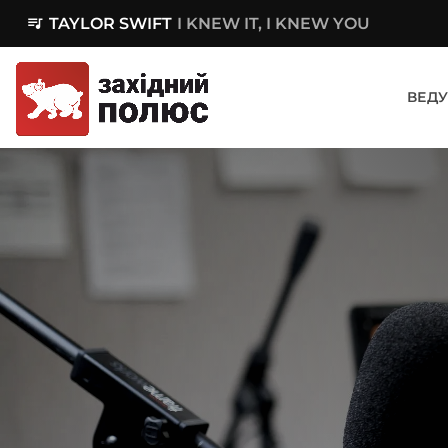
queue_music
TAYLOR SWIFT
I KNEW IT, I KNEW YOU
ВЕДУ