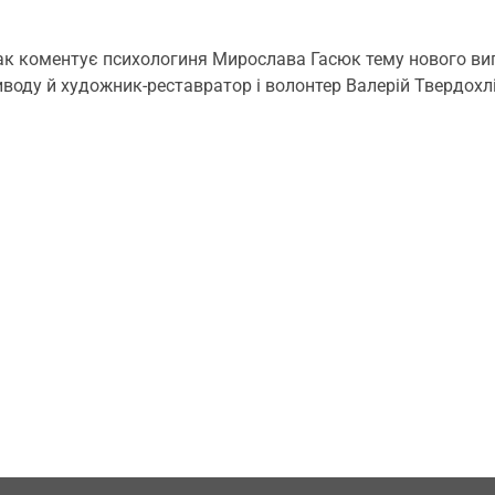
к коментує психологиня Мирослава Гасюк тему нового вип
оду й художник-реставратор і волонтер Валерій Твердохліб