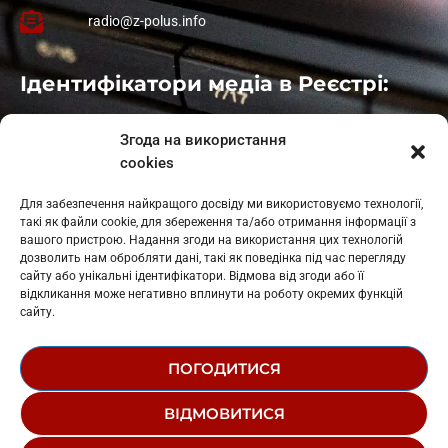
radio@z-polus.info
Ідентифікатори медіа в Реєстрі:
Івано-Франківськ
: L11-00661
Згода на використання
Калуш
: L11-01410
cookies
Рогатин
: L11-01801
Яблуниця
: L11-01720
Для забезпечення найкращого досвіду ми використовуємо технології,
Косів: L11-01805
такі як файли cookie, для збереження та/або отримання інформації з
Гарасимів: L11-02274
вашого пристрою. Надання згоди на використання цих технологій
дозволить нам обробляти дані, такі як поведінка під час перегляду
сайту або унікальні ідентифікатори. Відмова від згоди або її
відкликання може негативно вплинути на роботу окремих функцій
сайту.
ПОГОДИТИСЯ
© 1995-2026 РК «ЗАХІДНИЙ ПОЛЮС»
ВІДМОВИТИСЯ
ЛОГОТИП
РЕДАКЦІЙНИЙ СТАТУТ