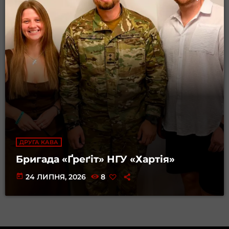
ДРУГА КАВА
Бригада «Ґреґіт» НГУ «Хартія»
today
24 ЛИПНЯ, 2026
8