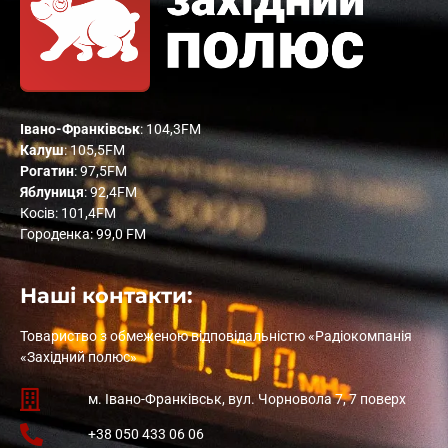
Івано-Франківськ
: 104,3FM
Калуш
: 105,5FM
Рогатин
: 97,5FM
Яблуниця
: 92,4FM
Косів: 101,4FM
Городенка: 99,0 FM
Наші контакти:
Товариство з обмеженою відповідальністю «Радіокомпанія
«Західний полюс»
м. Івано-Франківськ, вул. Чорновола 7, 7 поверх
+38 050 433 06 06