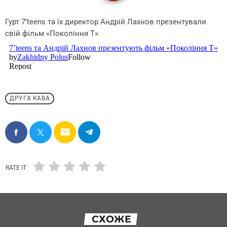
Гурт 7’teens та їх директор Андрій Лахнов презентували
свій фільм «Покоління Т»
ДРУГА КАВА
email
RATE IT
СХОЖЕ