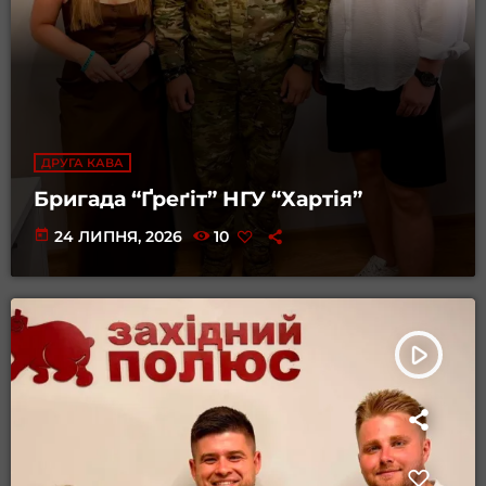
ДРУГА КАВА
Бригада “Ґреґіт” НГУ “Хартія”
today
24 ЛИПНЯ, 2026
10
play_arrow