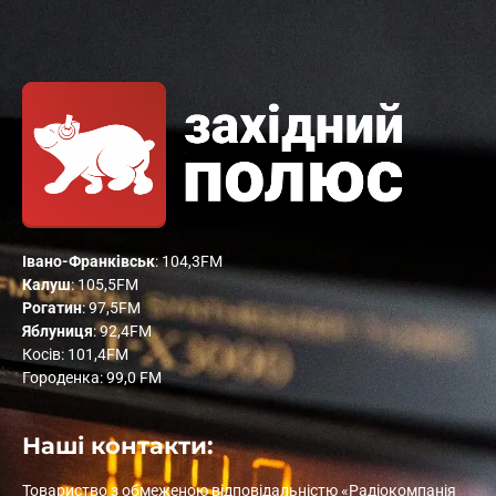
Івано-Франківськ
: 104,3FM
Калуш
: 105,5FM
Рогатин
: 97,5FM
Яблуниця
: 92,4FM
Косів: 101,4FM
Городенка: 99,0 FM
Наші контакти:
Товариство з обмеженою відповідальністю «Радіокомпанія