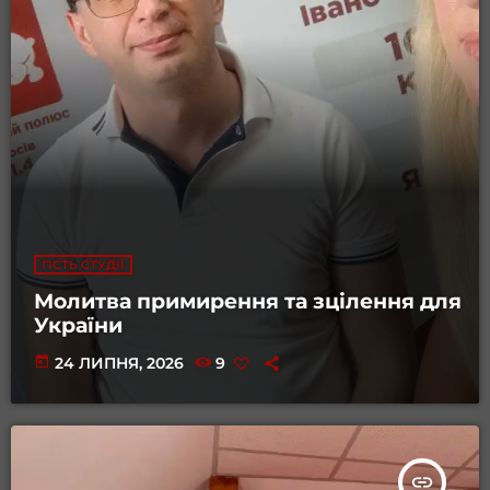
ГІСТЬ СТУДІЇ
Молитва примирення та зцілення для
України
today
24 ЛИПНЯ, 2026
9
insert_link