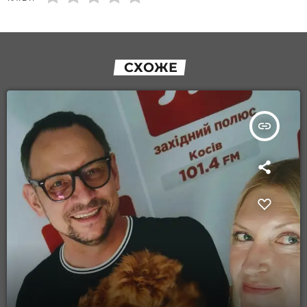
СХОЖЕ
insert_link