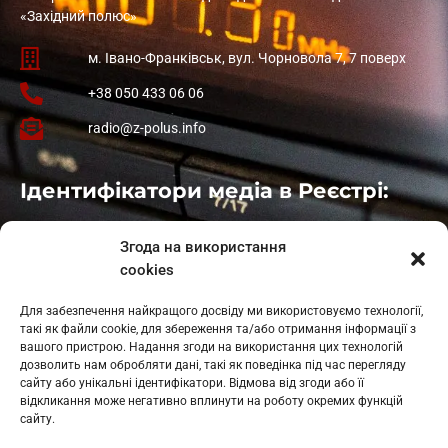
«Західний полюс»
м. Івано-Франківськ, вул. Чорновола 7, 7 поверх
+38 050 433 06 06
radio@z-polus.info
Ідентифікатори медіа в Реєстрі:
Івано-Франківськ
: L11-00661
Згода на використання
Калуш
: L11-01410
cookies
Рогатин
: L11-01801
Яблуниця
: L11-01720
Для забезпечення найкращого досвіду ми використовуємо технології,
Косів: L11-01805
такі як файли cookie, для збереження та/або отримання інформації з
Гарасимів: L11-02274
вашого пристрою. Надання згоди на використання цих технологій
дозволить нам обробляти дані, такі як поведінка під час перегляду
сайту або унікальні ідентифікатори. Відмова від згоди або її
відкликання може негативно вплинути на роботу окремих функцій
сайту.