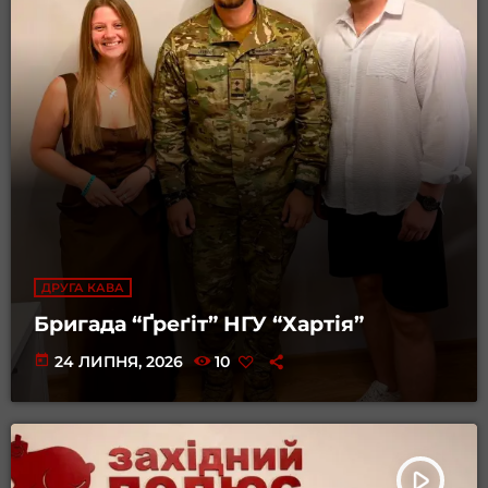
ДРУГА КАВА
Бригада “Ґреґіт” НГУ “Хартія”
today
24 ЛИПНЯ, 2026
10
play_arrow