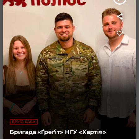
ДРУГА КАВА
Бригада «Ґреґіт» НГУ «Хартія»