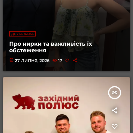
ДРУГА КАВА
Про нирки та важливість їх
обстеження
today
27 ЛИПНЯ, 2026
17
insert_link