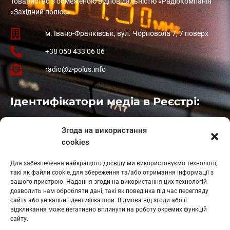
Товариство з обмеженою відповідальністю «Радіокомпанія
«Західний полюс»
м. Івано-Франківськ, вул. Чорновола 7, 7 поверх
+38 050 433 06 06
radio@z-polus.info
Ідентифікатори медіа в Реєстрі:
Івано-Франківськ
: L11-00661
Згода на використання
Калуш
: L11-01410
cookies
Рогатин
: L11-01801
Яблуниця
: L11-01720
Для забезпечення найкращого досвіду ми використовуємо технології,
Косів: L11-01805
такі як файли cookie, для збереження та/або отримання інформації з
Гарасимів: L11-02274
вашого пристрою. Надання згоди на використання цих технологій
дозволить нам обробляти дані, такі як поведінка під час перегляду
сайту або унікальні ідентифікатори. Відмова від згоди або її
відкликання може негативно вплинути на роботу окремих функцій
сайту.