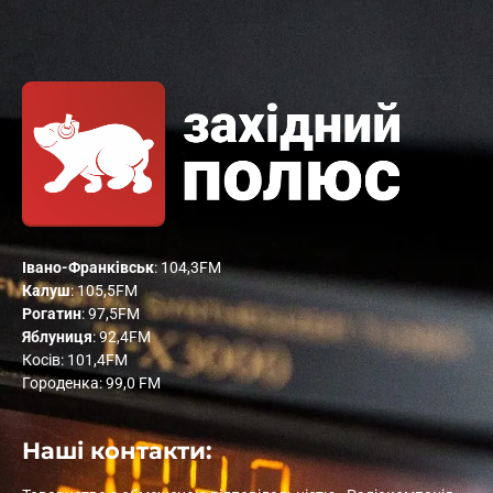
Івано-Франківськ
: 104,3FM
Калуш
: 105,5FM
Рогатин
: 97,5FM
Яблуниця
: 92,4FM
Косів: 101,4FM
Городенка: 99,0 FM
Наші контакти: