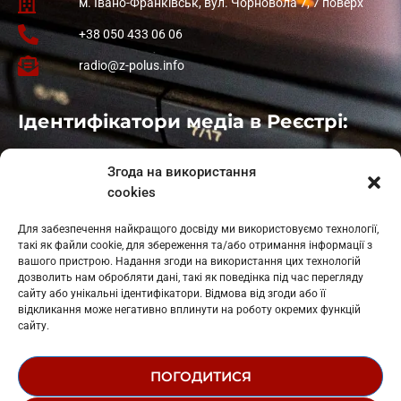
м. Івано-Франківськ, вул. Чорновола 7, 7 поверх
+38 050 433 06 06
radio@z-polus.info
Ідентифікатори медіа в Реєстрі:
Івано-Франківськ
: L11-00661
Згода на використання
Калуш
: L11-01410
cookies
Рогатин
: L11-01801
Яблуниця
: L11-01720
Для забезпечення найкращого досвіду ми використовуємо технології,
Косів: L11-01805
такі як файли cookie, для збереження та/або отримання інформації з
Гарасимів: L11-02274
вашого пристрою. Надання згоди на використання цих технологій
дозволить нам обробляти дані, такі як поведінка під час перегляду
сайту або унікальні ідентифікатори. Відмова від згоди або її
відкликання може негативно вплинути на роботу окремих функцій
сайту.
ПОГОДИТИСЯ