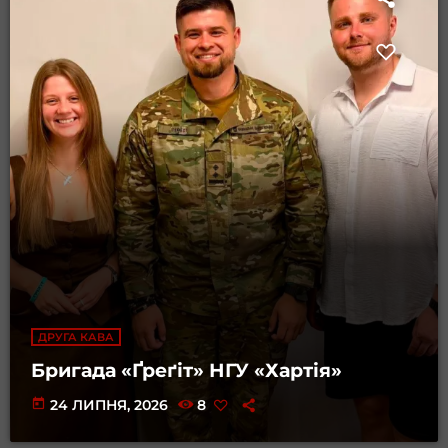
ДРУГА КАВА
Бригада «Ґреґіт» НГУ «Хартія»
today
24 ЛИПНЯ, 2026
8