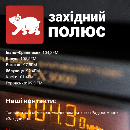
Івано-Франківськ
: 104,3FM
Калуш
: 105,5FM
Рогатин
: 97,5FM
Яблуниця
: 92,4FM
Косів: 101,4FM
Городенка: 99,0 FM
Наші контакти:
Товариство з обмеженою відповідальністю «Радіокомпанія
«Західний полюс»