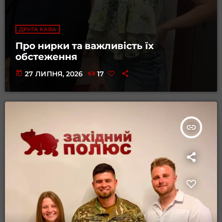
ДРУГА КАВА
Про нирки та важливість їх
обстеження
today
27 ЛИПНЯ, 2026
17
insert_link