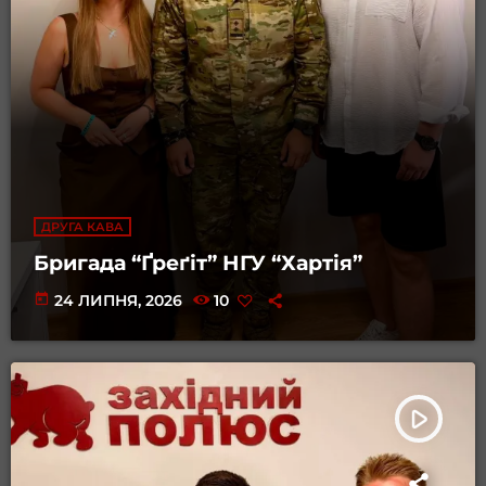
ДРУГА КАВА
Бригада “Ґреґіт” НГУ “Хартія”
today
24 ЛИПНЯ, 2026
10
play_arrow