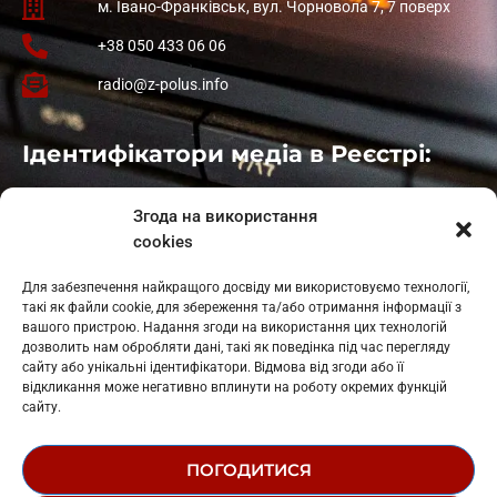
м. Івано-Франківськ, вул. Чорновола 7, 7 поверх
+38 050 433 06 06
radio@z-polus.info
Ідентифікатори медіа в Реєстрі:
Івано-Франківськ
: L11-00661
Згода на використання
Калуш
: L11-01410
cookies
Рогатин
: L11-01801
Яблуниця
: L11-01720
Для забезпечення найкращого досвіду ми використовуємо технології,
Косів: L11-01805
такі як файли cookie, для збереження та/або отримання інформації з
Гарасимів: L11-02274
вашого пристрою. Надання згоди на використання цих технологій
дозволить нам обробляти дані, такі як поведінка під час перегляду
сайту або унікальні ідентифікатори. Відмова від згоди або її
відкликання може негативно вплинути на роботу окремих функцій
сайту.
ПОГОДИТИСЯ