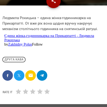
share
email
Людмила Рокицька – єдина жінка-годинникарка на
Прикарпатті. От вже рік вона щодня вручну накручує
механізм столітнього годинника на снятинській ратуші.
ДРУГА КАВА
email
RATE IT