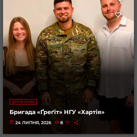
ДРУГА КАВА
Бригада «Ґреґіт» НГУ «Хартія»
today
24 ЛИПНЯ, 2026
8