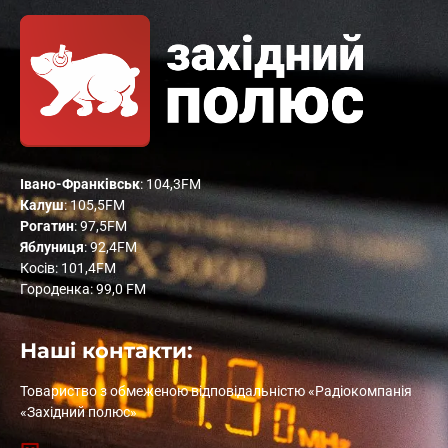
Івано-Франківськ
: 104,3FM
Калуш
: 105,5FM
Рогатин
: 97,5FM
Яблуниця
: 92,4FM
Косів: 101,4FM
Городенка: 99,0 FM
Наші контакти:
Товариство з обмеженою відповідальністю «Радіокомпанія
«Західний полюс»