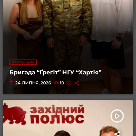
ДРУГА КАВА
Бригада “Ґреґіт” НГУ “Хартія”
today
24 ЛИПНЯ, 2026
10
play_arrow