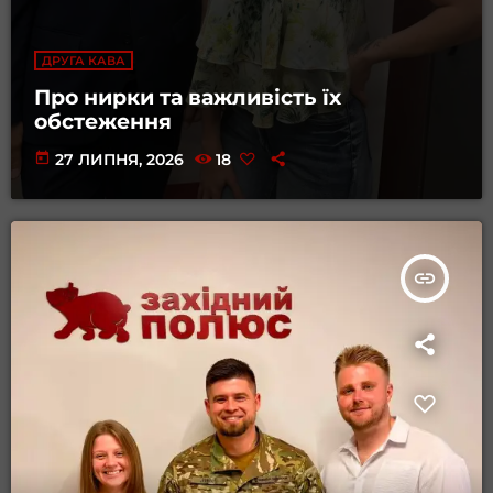
ДРУГА КАВА
Про нирки та важливість їх
обстеження
today
27 ЛИПНЯ, 2026
18
insert_link