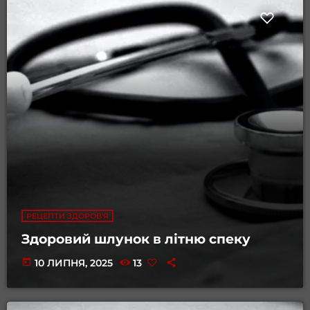
РЕЦЕПТИ ЗДОРОВ'Я
Здоровий шлунок в літню спеку
today
10 ЛИПНЯ, 2025
13