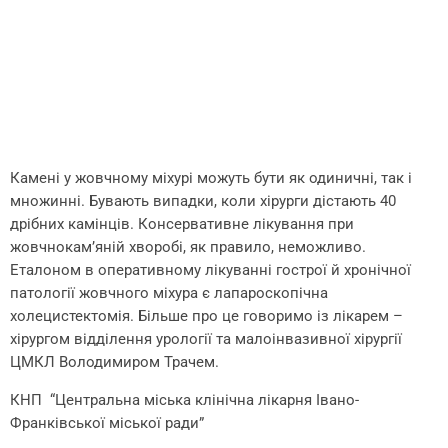
Камені у жовчному міхурі можуть бути як одиничні, так і
множинні. Бувають випадки, коли хірурги дістають 40
дрібних камінців. Консервативне лікування при
жовчнокам’яній хворобі, як правило, неможливо.
Еталоном в оперативному лікуванні гострої й хронічної
патології жовчного міхура є лапароскопічна
холецистектомія. Більше про це говоримо із лікарем –
хірургом відділення урології та малоінвазивної хірургії
ЦМКЛ Володимиром Трачем.
КНП “Центральна міська клінічна лікарня Івано-
Франківської міської ради”