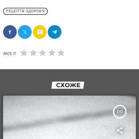
РЕЦЕПТИ ЗДОРОВ'Я
email
RATE IT
СХОЖЕ
insert_link