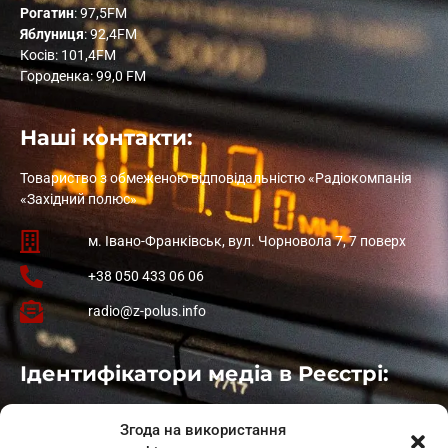
Рогатин
: 97,5FM
Яблуниця
: 92,4FM
Косів: 101,4FM
Городенка: 99,0 FM
Наші контакти:
Товариство з обмеженою відповідальністю «Радіокомпанія
«Західний полюс»
м. Івано-Франківськ, вул. Чорновола 7, 7 поверх
+38 050 433 06 06
radio@z-polus.info
Ідентифікатори медіа в Реєстрі:
Івано-Франківськ
: L11-00661
Згода на використання
Калуш
: L11-01410