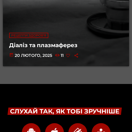
РЕЦЕПТИ ЗДОРОВ'Я
Діаліз та плазмаферез
today
20 ЛЮТОГО, 2025
11
СЛУХАЙ ТАК, ЯК ТОБІ ЗРУЧНІШЕ