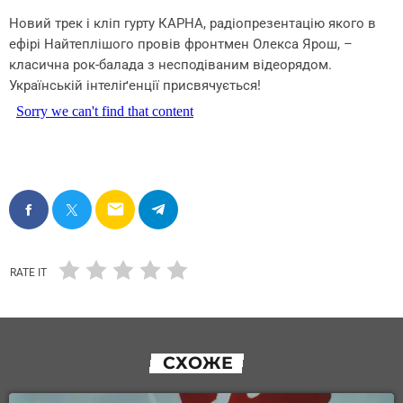
Новий трек і кліп гурту КАРНА, радіопрезентацію якого в
ефірі Найтеплішого провів фронтмен Олекса Ярош, –
класична рок-балада з несподіваним відеорядом.
Українській інтеліґенції присвячується!
email
RATE IT
СХОЖЕ