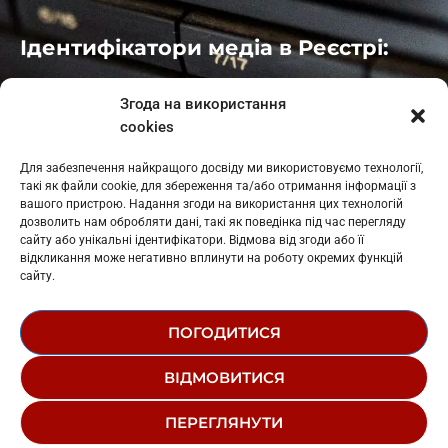
Ідентифікатори медіа в Реєстрі:
Івано-Франківськ
: L11-00661
Згода на використання
Калуш
: L11-01410
cookies
Рогатин
: L11-01801
Яблуниця
: L11-01720
Для забезпечення найкращого досвіду ми використовуємо технології,
Косів: L11-01805
такі як файли cookie, для збереження та/або отримання інформації з
Гарасимів: L11-02274
вашого пристрою. Надання згоди на використання цих технологій
дозволить нам обробляти дані, такі як поведінка під час перегляду
сайту або унікальні ідентифікатори. Відмова від згоди або її
відкликання може негативно вплинути на роботу окремих функцій
сайту.
ПОГОДИТИСЯ
© 1995-2026 РК «ЗАХІДНИЙ ПОЛЮС»
ВІДМОВИТИСЯ
ЛОГОТИП
РЕДАКЦІЙНИЙ СТАТУТ
ПЕРЕГЛЯНУТИ
СТРУКТУРА ВЛАСНОСТІ