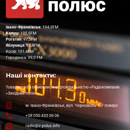
Івано-Франківськ
: 104,3FM
Калуш
: 105,5FM
Рогатин
: 97,5FM
Яблуниця
: 92,4FM
Косів: 101,4FM
Городенка: 99,0 FM
Наші контакти:
Товариство з обмеженою відповідальністю «Радіокомпанія
«Західний полюс»
м. Івано-Франківськ, вул. Чорновола 7, 7 поверх
+38 050 433 06 06
radio@z-polus.info