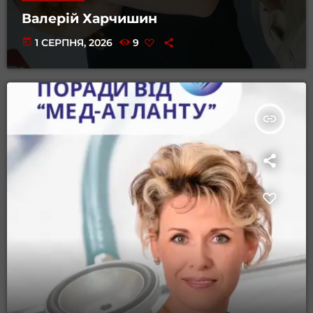
Валерій Харчишин
today
1 СЕРПНЯ, 2026
9
insert_link