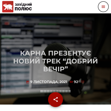
menu
КАРНА ПРЕЗЕНТУЄ
НОВИЙ ТРЕК “ДОБРИЙ
ВЕЧІР”
9 ЛИСТОПАДА, 2021
92
today
share
email