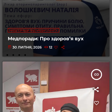
МЕДПОРАДИ ВІД МЕДАТЛАНТУ
Медпоради: Про здоровʼя вух
today
30 ЛИПНЯ, 2026
12
insert_link