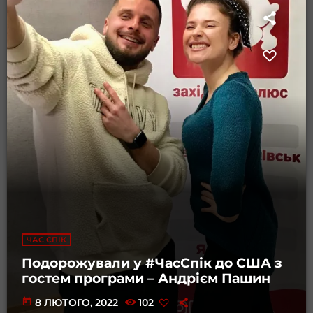
ЧАС СПІК
Подорожували у #ЧасСпік до США з
гостем програми – Андрієм Пашин
today
8 ЛЮТОГО, 2022
102