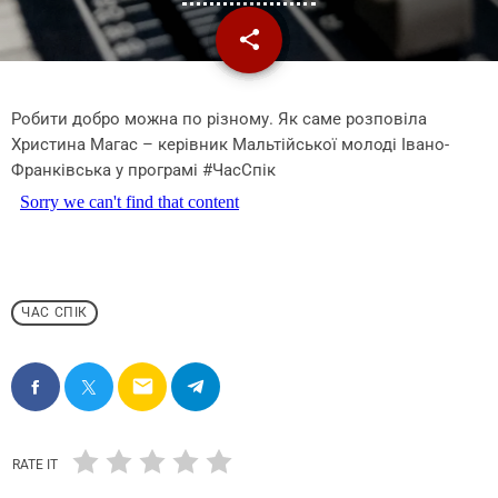
share
email
1
Робити добро можна по різному. Як саме розповіла
Христина Магас – керівник Мальтійської молоді Івано-
Франківська у програмі #ЧасСпік
ЧАС СПІК
email
RATE IT