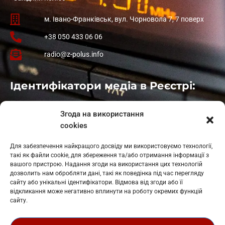
м. Івано-Франківськ, вул. Чорновола 7, 7 поверх
+38 050 433 06 06
radio@z-polus.info
Ідентифікатори медіа в Реєстрі:
Івано-Франківськ
: L11-00661
Згода на використання
Калуш
: L11-01410
cookies
Рогатин
: L11-01801
Яблуниця
: L11-01720
Для забезпечення найкращого досвіду ми використовуємо технології,
Косів: L11-01805
такі як файли cookie, для збереження та/або отримання інформації з
Гарасимів: L11-02274
вашого пристрою. Надання згоди на використання цих технологій
дозволить нам обробляти дані, такі як поведінка під час перегляду
сайту або унікальні ідентифікатори. Відмова від згоди або її
відкликання може негативно вплинути на роботу окремих функцій
сайту.