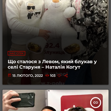
ЧАС СПІК
Що сталося з Левом, який блукав у
селі Старуня – Наталія Когут
today
15 ЛЮТОГО, 2022
103
insert_link