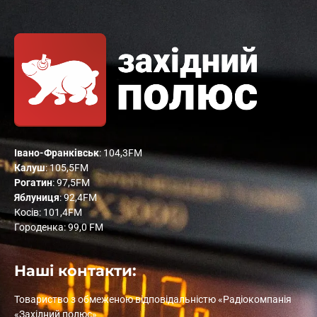
Івано-Франківськ
: 104,3FM
Калуш
: 105,5FM
Рогатин
: 97,5FM
Яблуниця
: 92,4FM
Косів: 101,4FM
Городенка: 99,0 FM
Наші контакти:
Товариство з обмеженою відповідальністю «Радіокомпанія
«Західний полюс»