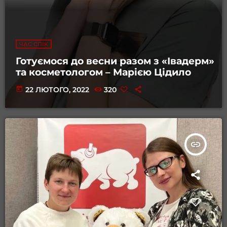
ЧАС СПІК
Готуємося до весни разом з «Івадерм»
та косметологом – Марією Цідило
today
22 ЛЮТОГО, 2022
320
insert_link