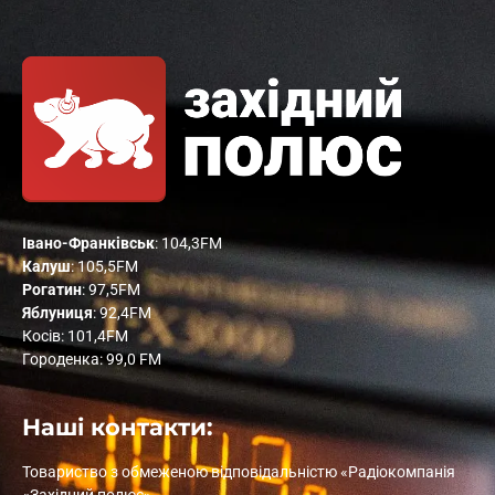
Івано-Франківськ
: 104,3FM
Калуш
: 105,5FM
Рогатин
: 97,5FM
Яблуниця
: 92,4FM
Косів: 101,4FM
Городенка: 99,0 FM
Наші контакти:
Товариство з обмеженою відповідальністю «Радіокомпанія
«Західний полюс»