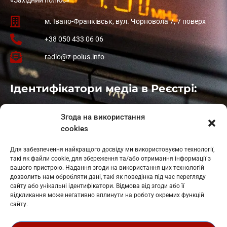
м. Івано-Франківськ, вул. Чорновола 7, 7 поверх
+38 050 433 06 06
radio@z-polus.info
Ідентифікатори медіа в Реєстрі:
Івано-Франківськ
: L11-00661
Згода на використання
Калуш
: L11-01410
cookies
Рогатин
: L11-01801
Яблуниця
: L11-01720
Для забезпечення найкращого досвіду ми використовуємо технології,
Косів: L11-01805
такі як файли cookie, для збереження та/або отримання інформації з
Гарасимів: L11-02274
вашого пристрою. Надання згоди на використання цих технологій
дозволить нам обробляти дані, такі як поведінка під час перегляду
сайту або унікальні ідентифікатори. Відмова від згоди або її
відкликання може негативно вплинути на роботу окремих функцій
сайту.