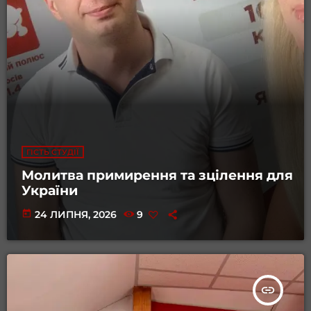
ГІСТЬ СТУДІЇ
Молитва примирення та зцілення для
України
today
24 ЛИПНЯ, 2026
9
insert_link