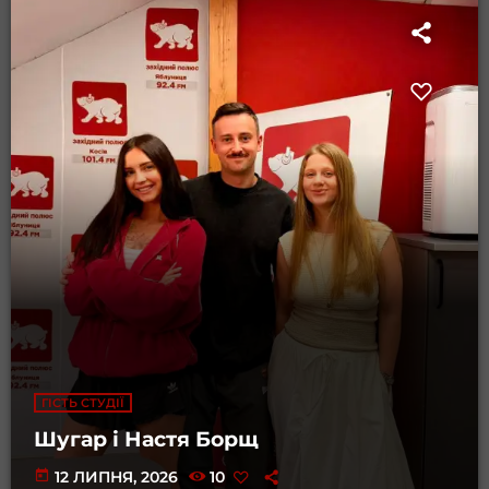
ГІСТЬ СТУДІЇ
Шугар і Настя Борщ
today
12 ЛИПНЯ, 2026
10