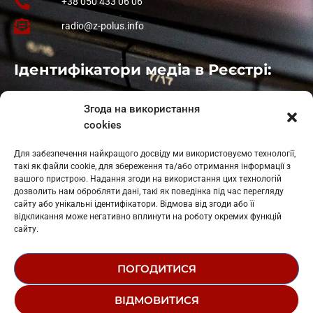
+38 050 433 06 06
radio@z-polus.info
Ідентифікатори медіа в Реєстрі:
Івано-Франківськ
: L11-00661
Згода на використання
Калуш
: L11-01410
cookies
Рогатин
: L11-01801
Яблуниця
: L11-01720
Для забезпечення найкращого досвіду ми використовуємо технології,
Косів: L11-01805
такі як файли cookie, для збереження та/або отримання інформації з
Гарасимів: L11-02274
вашого пристрою. Надання згоди на використання цих технологій
дозволить нам обробляти дані, такі як поведінка під час перегляду
сайту або унікальні ідентифікатори. Відмова від згоди або її
відкликання може негативно вплинути на роботу окремих функцій
сайту.
ПОГОДИТИСЯ
© 1995-2026 РК «ЗАХІДНИЙ ПОЛЮС»
ВІДМОВИТИСЯ
ЛОГОТИП