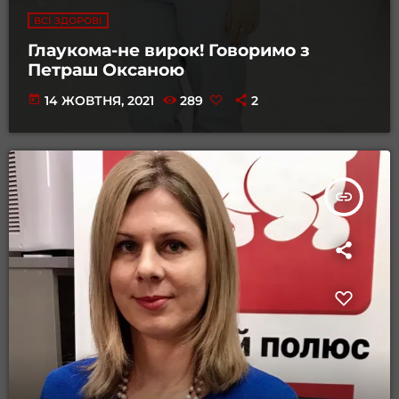
ВСІ ЗДОРОВІ
Глаукома-не вирок! Говоримо з
Петраш Оксаною
today
14 ЖОВТНЯ, 2021
289
2
insert_link