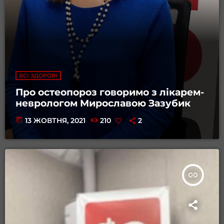
ВСІ ЗДОРОВІ
Про остеопороз говоримо з лікарем-
неврологом Мирославою Зазубик
today
13 ЖОВТНЯ, 2021
210
2
insert_link