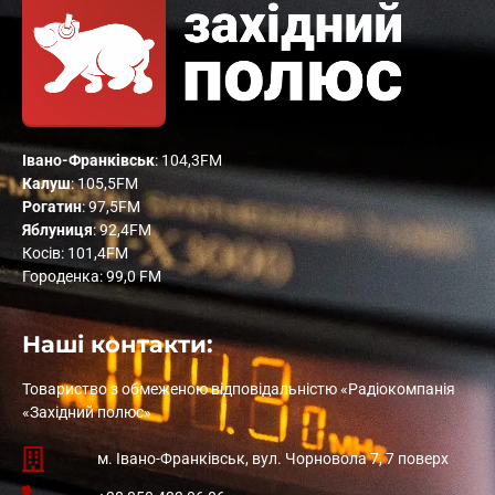
Івано-Франківськ
: 104,3FM
Калуш
: 105,5FM
Рогатин
: 97,5FM
Яблуниця
: 92,4FM
Косів: 101,4FM
Городенка: 99,0 FM
Наші контакти:
Товариство з обмеженою відповідальністю «Радіокомпанія
«Західний полюс»
м. Івано-Франківськ, вул. Чорновола 7, 7 поверх