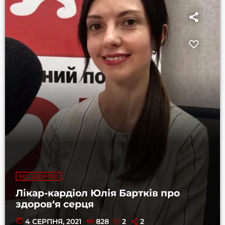
ВСІ ЗДОРОВІ
Лікар-кардіол Юлія Бартків про
здоров‘я серця
today
4 СЕРПНЯ, 2021
828
2
2