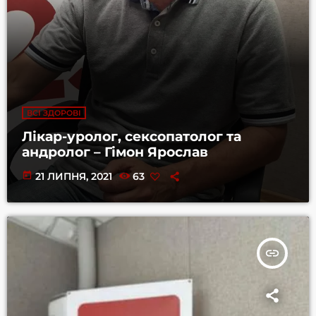
ВСІ ЗДОРОВІ
Лікар-уролог, сексопатолог та
андролог – Гімон Ярослав
today
21 ЛИПНЯ, 2021
63
insert_link