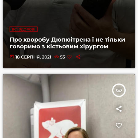
ВСІ ЗДОРОВІ
Про хворобу Дюпюітрена і не тільки
говоримо з кістьовим хірургом
today
18 СЕРПНЯ, 2021
53
insert_link