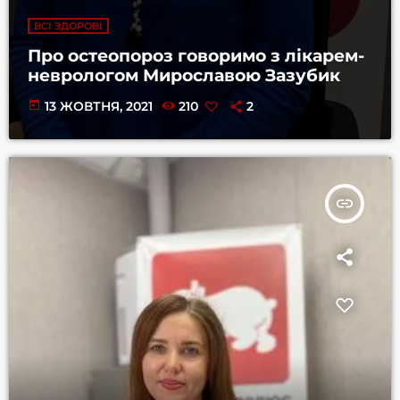
ВСІ ЗДОРОВІ
Про остеопороз говоримо з лікарем-
неврологом Мирославою Зазубик
today
13 ЖОВТНЯ, 2021
210
2
insert_link