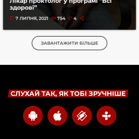
Лікар проктолог у програмі “Всі
здорові”
today
7 ЛИПНЯ, 2021
754
4
ЗАВАНТАЖИТИ БІЛЬШЕ
СЛУХАЙ ТАК, ЯК ТОБІ ЗРУЧНІШЕ