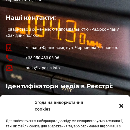
Наші контакти:
Товариство з обмеженою відповідальністю «Радіокомпанія
«Західний полюс»
м. Івано-Франківськ, вул. Чорновола 7, 7 поверх
+38 050 433 06 06
radio@z-polus.info
Ідентифікатори медіа в Реєстрі:
Івано-Франківськ
: L11-00661
Згода на використання
Калуш
: L11-01410
cookies
Рогатин
: L11-01801
Яблуниця
: L11-01720
Для забезпечення найкращого досвіду ми використовуємо технології,
Косів: L11-01805
такі як файли cookie, для збереження та/або отримання інформації з
Гарасимів: L11-02274