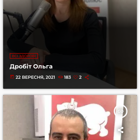
ВСІ ЗДОРОВІ
Дробіт Ольга
today
22 ВЕРЕСНЯ, 2021
183
2
insert_link