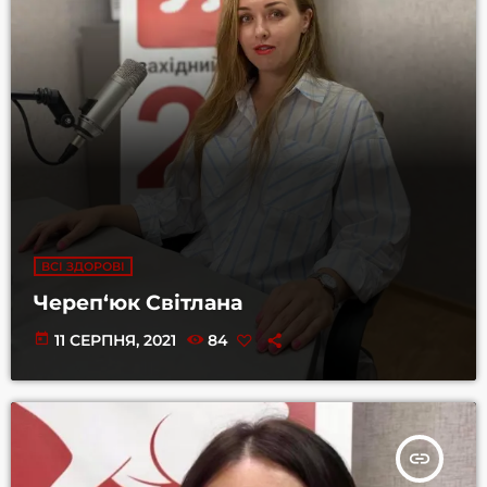
ВСІ ЗДОРОВІ
Череп‘юк Світлана
today
11 СЕРПНЯ, 2021
84
insert_link