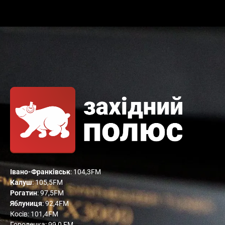
Івано-Франківськ
: 104,3FM
Калуш
: 105,5FM
Рогатин
: 97,5FM
Яблуниця
: 92,4FM
Косів: 101,4FM
Городенка: 99,0 FM