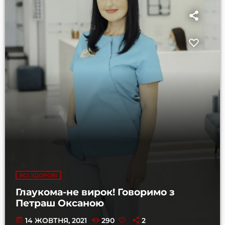
ВСІ ЗДОРОВІ
Глаукома-не вирок! Говоримо з
Петраш Оксаною
today
14 ЖОВТНЯ, 2021
290
2