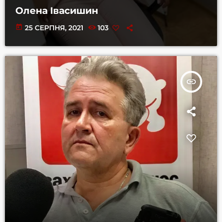
Олена Івасишин
today
25 СЕРПНЯ, 2021
103
insert_link