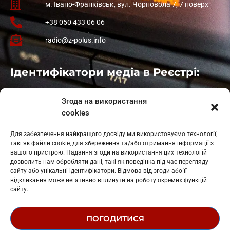
м. Івано-Франківськ, вул. Чорновола 7, 7 поверх
+38 050 433 06 06
radio@z-polus.info
Ідентифікатори медіа в Реєстрі:
Івано-Франківськ
: L11-00661
Згода на використання
Калуш
: L11-01410
cookies
Рогатин
: L11-01801
Яблуниця
: L11-01720
Для забезпечення найкращого досвіду ми використовуємо технології,
Косів: L11-01805
такі як файли cookie, для збереження та/або отримання інформації з
Гарасимів: L11-02274
вашого пристрою. Надання згоди на використання цих технологій
дозволить нам обробляти дані, такі як поведінка під час перегляду
сайту або унікальні ідентифікатори. Відмова від згоди або її
відкликання може негативно вплинути на роботу окремих функцій
сайту.
ПОГОДИТИСЯ