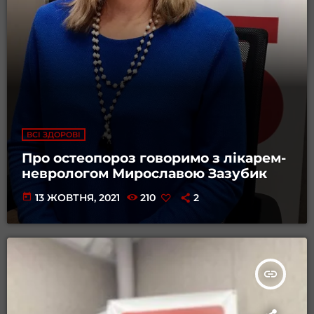
ВСІ ЗДОРОВІ
Про остеопороз говоримо з лікарем-
неврологом Мирославою Зазубик
today
13 ЖОВТНЯ, 2021
210
2
insert_link