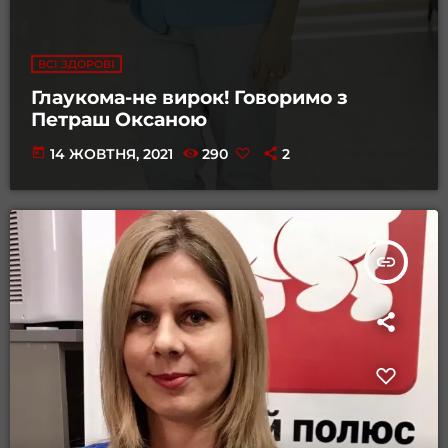
ВСІ ЗДОРОВІ
Глаукома-не вирок! Говоримо з
Петраш Оксаною
today
14 ЖОВТНЯ, 2021
290
2
insert_link