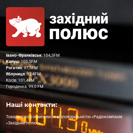
Івано-Франківськ
: 104,3FM
Калуш
: 105,5FM
Рогатин
: 97,5FM
Яблуниця
: 92,4FM
Косів: 101,4FM
Городенка: 99,0 FM
Наші контакти:
Товариство з обмеженою відповідальністю «Радіокомпанія
«Західний полюс»