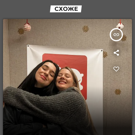
СХОЖЕ
insert_link