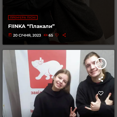
ПРЕМ'ЄРА ПІСНІ
FIINKA “Плакали”
today
20 СІЧНЯ, 2023
65
insert_link