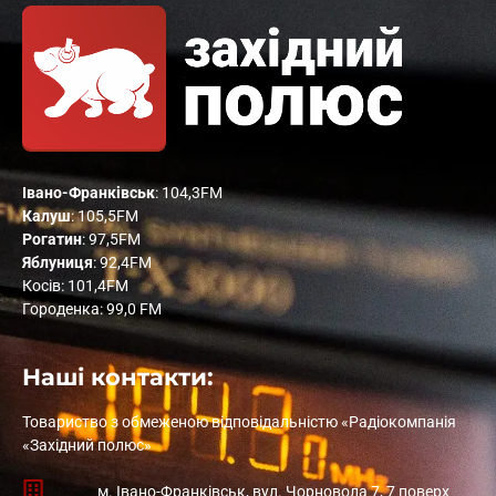
Івано-Франківськ
: 104,3FM
Калуш
: 105,5FM
Рогатин
: 97,5FM
Яблуниця
: 92,4FM
Косів: 101,4FM
Городенка: 99,0 FM
Наші контакти:
Товариство з обмеженою відповідальністю «Радіокомпанія
«Західний полюс»
м. Івано-Франківськ, вул. Чорновола 7, 7 поверх