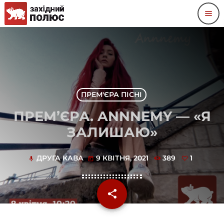
menu
ПРЕМ'ЄРА ПІСНІ
ПРЕМ’ЄРА. ANNNEMY — «Я
ЗАЛИШАЮ»
ДРУГА КАВА
9 КВІТНЯ, 2021
389
1
mic
today
share
email
1