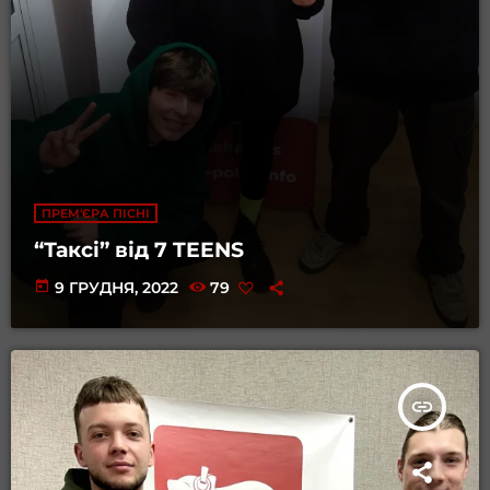
ПРЕМ'ЄРА ПІСНІ
“Таксі” від 7 TEENS
today
9 ГРУДНЯ, 2022
79
insert_link