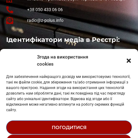
+38 050 433 06 06
radio@z-polus.info
Ідентифікатори медіа в Реєстрі:
Івано-Франківськ
: L11-00661
Згода на використання
Калуш
: L11-01410
cookies
Рогатин
: L11-01801
Яблуниця
: L11-01720
Для забезпечення найкращого досвіду ми використовуємо технології,
Косів: L11-01805
такі як файли cookie, для збереження та/або отримання інформації з
Гарасимів: L11-02274
вашого пристрою. Надання згоди на використання цих технологій
дозволить нам обробляти дані, такі як поведінка під час перегляду
сайту або унікальні ідентифікатори. Відмова від згоди або її
відкликання може негативно вплинути на роботу окремих функцій
сайту.
ПОГОДИТИСЯ
© 1995-2026 РК «ЗАХІДНИЙ ПОЛЮС»