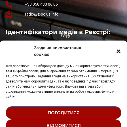
+38 050 433 06 06
radio@z-polus.info
Ідентифікатори медіа в Реєстрі:
Івано-Франківськ
: L11-00661
Згода на використання
Калуш
: L11-01410
cookies
Рогатин
: L11-01801
Яблуниця
: L11-01720
Для забезпечення найкращого досвіду ми використовуємо технології,
Косів: L11-01805
такі як файли cookie, для збереження та/або отримання інформації з
Гарасимів: L11-02274
вашого пристрою. Надання згоди на використання цих технологій
дозволить нам обробляти дані, такі як поведінка під час перегляду
сайту або унікальні ідентифікатори. Відмова від згоди або її
відкликання може негативно вплинути на роботу окремих функцій
сайту.
ПОГОДИТИСЯ
© 1995-2026 РК «ЗАХІДНИЙ ПОЛЮС»
ВІДМОВИТИСЯ