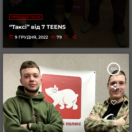
ПРЕМ'ЄРА ПІСНІ
“Таксі” від 7 TEENS
today
9 ГРУДНЯ, 2022
79
insert_link