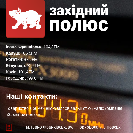
Івано-Франківськ
: 104,3FM
Калуш
: 105,5FM
Рогатин
: 97,5FM
Яблуниця
: 92,4FM
Косів: 101,4FM
Городенка: 99,0 FM
Наші контакти:
Товариство з обмеженою відповідальністю «Радіокомпанія
«Західний полюс»
м. Івано-Франківськ, вул. Чорновола 7, 7 поверх