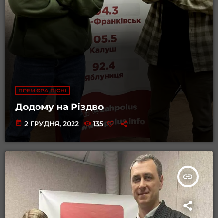
ПРЕМ'ЄРА ПІСНІ
Додому на Різдво
today
2 ГРУДНЯ, 2022
135
insert_link