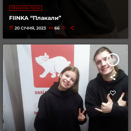
ПРЕМ'ЄРА ПІСНІ
FIINKA “Плакали”
today
20 СІЧНЯ, 2023
66
insert_link