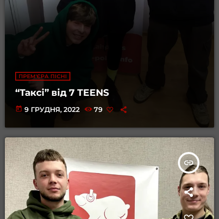
ПРЕМ'ЄРА ПІСНІ
“Таксі” від 7 TEENS
today
9 ГРУДНЯ, 2022
79
insert_link