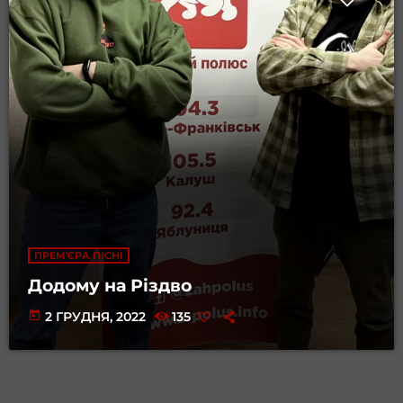
ПРЕМ'ЄРА ПІСНІ
Додому на Різдво
today
2 ГРУДНЯ, 2022
135