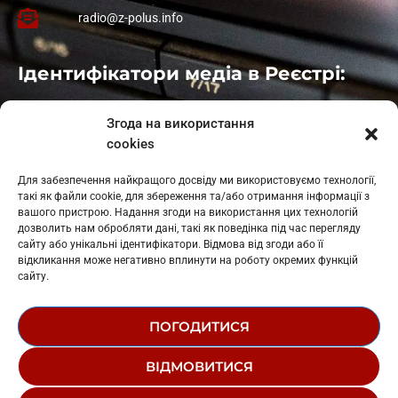
radio@z-polus.info
Ідентифікатори медіа в Реєстрі:
Івано-Франківськ
: L11-00661
Згода на використання
Калуш
: L11-01410
cookies
Рогатин
: L11-01801
Яблуниця
: L11-01720
Для забезпечення найкращого досвіду ми використовуємо технології,
Косів: L11-01805
такі як файли cookie, для збереження та/або отримання інформації з
Гарасимів: L11-02274
вашого пристрою. Надання згоди на використання цих технологій
дозволить нам обробляти дані, такі як поведінка під час перегляду
сайту або унікальні ідентифікатори. Відмова від згоди або її
відкликання може негативно вплинути на роботу окремих функцій
сайту.
ПОГОДИТИСЯ
© 1995-2026 РК «ЗАХІДНИЙ ПОЛЮС»
ВІДМОВИТИСЯ
ЛОГОТИП
РЕДАКЦІЙНИЙ СТАТУТ