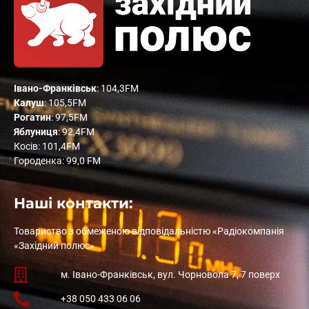
Івано-Франківськ
: 104,3FM
Калуш
: 105,5FM
Рогатин
: 97,5FM
Яблуниця
: 92,4FM
Косів: 101,4FM
Городенка: 99,0 FM
Наші контакти:
Товариство з обмеженою відповідальністю «Радіокомпанія
«Західний полюс»
м. Івано-Франківськ, вул. Чорновола 7, 7 поверх
+38 050 433 06 06