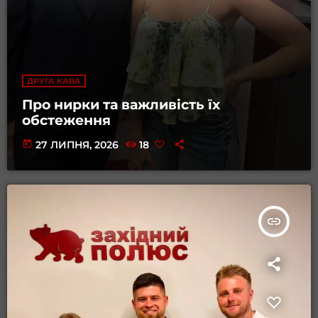
ДРУГА КАВА
Про нирки та важливість їх
обстеження
today
27 ЛИПНЯ, 2026
18
insert_link