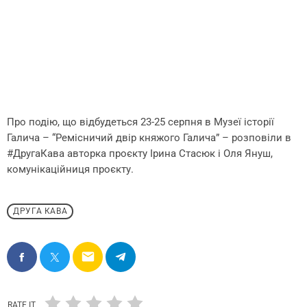
Про подію, що відбудеться 23-25 серпня в Музеї історії
Галича – “Ремісничий двір княжого Галича” – розповіли в
#ДругаКава авторка проєкту Ірина Стасюк і Оля Януш,
комунікаційниця проєкту.
ДРУГА КАВА
email
RATE IT