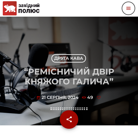
menu
ДРУГА КАВА
“РЕМІСНИЧИЙ ДВІР
КНЯЖОГО ГАЛИЧА”
21 СЕРПНЯ, 2024
49
today
share
email