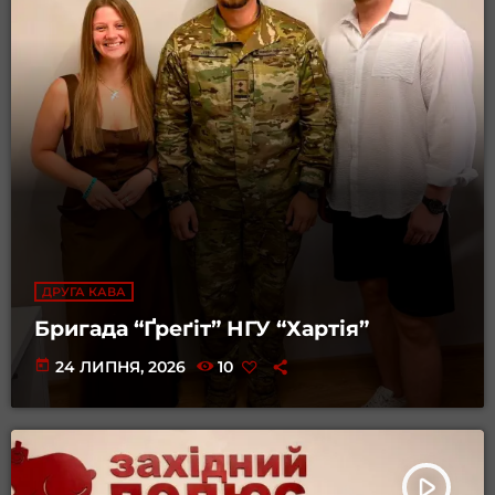
ДРУГА КАВА
Бригада “Ґреґіт” НГУ “Хартія”
today
24 ЛИПНЯ, 2026
10
play_arrow