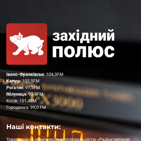
Івано-Франківськ
: 104,3FM
Калуш
: 105,5FM
Рогатин
: 97,5FM
Яблуниця
: 92,4FM
Косів: 101,4FM
Городенка: 99,0 FM
Наші контакти:
Товариство з обмеженою відповідальністю «Радіокомпанія