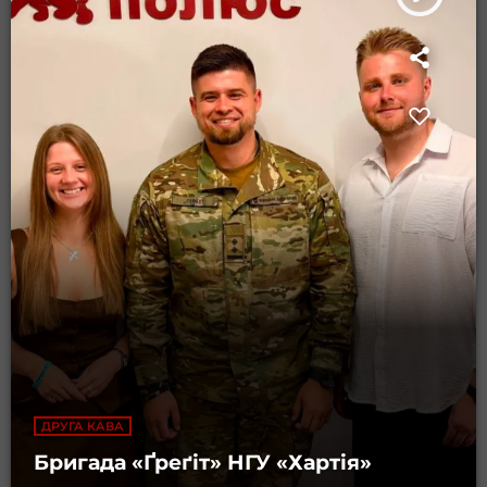
ДРУГА КАВА
Бригада «Ґреґіт» НГУ «Хартія»