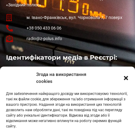
«Західний полюс»
м. Івано-Франківськ, вул. Чорновола 7, 7 поверх
+38 050 433 06 06
radio@z-polus.info
Ідентифікатори медіа в Реєстрі:
Івано-Франківськ
: L11-00661
Згода на використання
Калуш
: L11-01410
cookies
Рогатин
: L11-01801
Яблуниця
: L11-01720
Для забезпечення найкращого досвіду ми використовуємо технології,
Косів: L11-01805
такі як файли cookie, для збереження та/або отримання інформації з
Гарасимів: L11-02274
вашого пристрою. Надання згоди на використання цих технологій
дозволить нам обробляти дані, такі як поведінка під час перегляду
сайту або унікальні ідентифікатори. Відмова від згоди або її
відкликання може негативно вплинути на роботу окремих функцій
сайту.