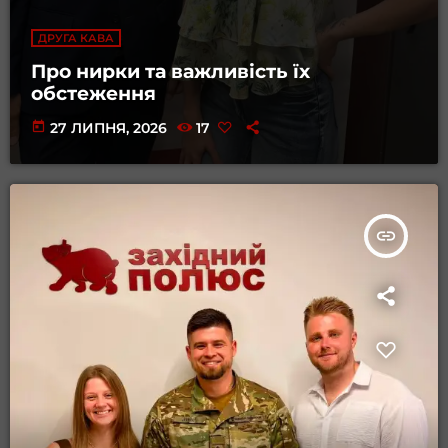
ДРУГА КАВА
Про нирки та важливість їх
обстеження
today
27 ЛИПНЯ, 2026
17
insert_link