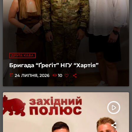
ДРУГА КАВА
Бригада “Ґреґіт” НГУ “Хартія”
today
24 ЛИПНЯ, 2026
10
play_arrow