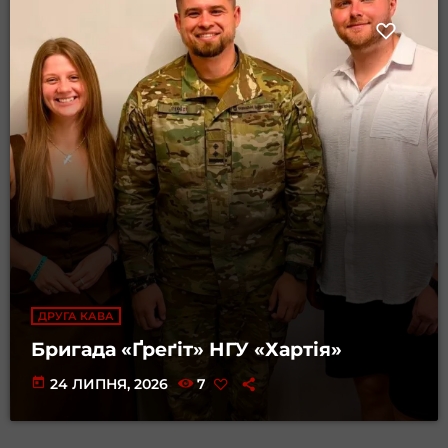
ДРУГА КАВА
Бригада «Ґреґіт» НГУ «Хартія»
today
24 ЛИПНЯ, 2026
7