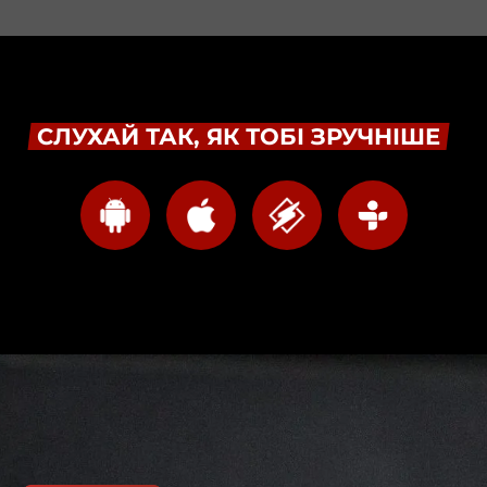
СЛУХАЙ ТАК, ЯК ТОБІ ЗРУЧНІШЕ