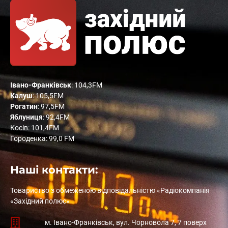
Івано-Франківськ
: 104,3FM
Калуш
: 105,5FM
Рогатин
: 97,5FM
Яблуниця
: 92,4FM
Косів: 101,4FM
Городенка: 99,0 FM
Наші контакти:
Товариство з обмеженою відповідальністю «Радіокомпанія
«Західний полюс»
м. Івано-Франківськ, вул. Чорновола 7, 7 поверх