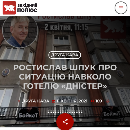
menu
ДРУГА КАВА
РОСТИСЛАВ ШПУК ПРО
СИТУАЦІЮ НАВКОЛО
ГОТЕЛЮ «ДНІСТЕР»
ДРУГА КАВА
11 КВІТНЯ, 2021
109
mic
today
share
email