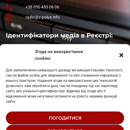
+38 050 433 06 06
radio@z-polus.info
Ідентифікатори медіа в Реєстрі:
Івано-Франківськ
: L11-00661
Згода на використання
Калуш
: L11-01410
cookies
Рогатин
: L11-01801
Яблуниця
: L11-01720
Для забезпечення найкращого досвіду ми використовуємо технології,
Косів: L11-01805
такі як файли cookie, для збереження та/або отримання інформації з
Гарасимів: L11-02274
вашого пристрою. Надання згоди на використання цих технологій
дозволить нам обробляти дані, такі як поведінка під час перегляду
сайту або унікальні ідентифікатори. Відмова від згоди або її
відкликання може негативно вплинути на роботу окремих функцій
сайту.
ПОГОДИТИСЯ
© 1995-2026 РК «ЗАХІДНИЙ ПОЛЮС»