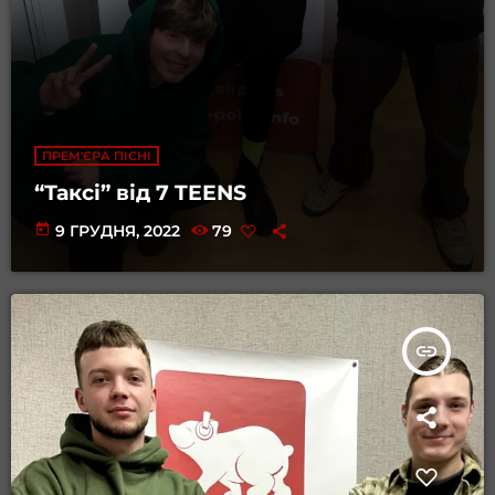
ПРЕМ'ЄРА ПІСНІ
“Таксі” від 7 TEENS
today
9 ГРУДНЯ, 2022
79
insert_link