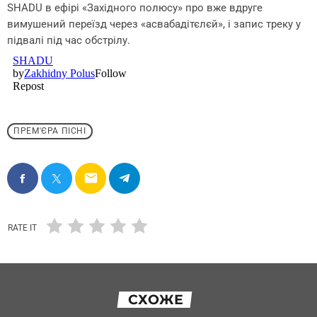
SHADU в ефірі «Західного полюсу» про вже вдруге
вимушений переїзд через «асвабадітєлєй», і запис треку у
підвалі під час обстрілу.
ПРЕМ'ЄРА ПІСНІ
email
RATE IT
СХОЖЕ