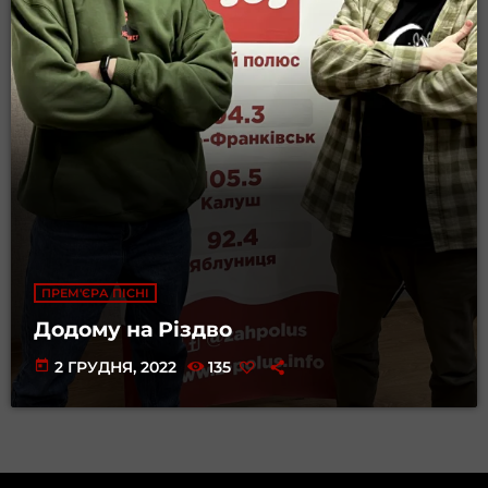
ПРЕМ'ЄРА ПІСНІ
Додому на Різдво
today
2 ГРУДНЯ, 2022
135