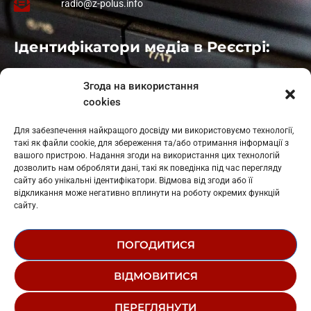
radio@z-polus.info
Ідентифікатори медіа в Реєстрі:
Івано-Франківськ
: L11-00661
Згода на використання
Калуш
: L11-01410
cookies
Рогатин
: L11-01801
Яблуниця
: L11-01720
Для забезпечення найкращого досвіду ми використовуємо технології,
Косів: L11-01805
такі як файли cookie, для збереження та/або отримання інформації з
Гарасимів: L11-02274
вашого пристрою. Надання згоди на використання цих технологій
дозволить нам обробляти дані, такі як поведінка під час перегляду
сайту або унікальні ідентифікатори. Відмова від згоди або її
відкликання може негативно вплинути на роботу окремих функцій
сайту.
ПОГОДИТИСЯ
© 1995-2026 РК «ЗАХІДНИЙ ПОЛЮС»
ВІДМОВИТИСЯ
ЛОГОТИП
РЕДАКЦІЙНИЙ СТАТУТ
ПЕРЕГЛЯНУТИ
СТРУКТУРА ВЛАСНОСТІ