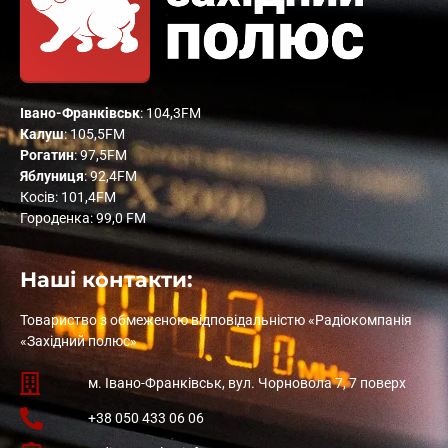
Івано-Франківськ
: 104,3FM
Калуш
: 105,5FM
Рогатин
: 97,5FM
Яблуниця
: 92,4FM
Косів: 101,4FM
Городенка: 99,0 FM
Наші контакти:
Товариство з обмеженою відповідальністю «Радіокомпанія
«Західний полюс»
м. Івано-Франківськ, вул. Чорновола 7, 7 поверх
+38 050 433 06 06