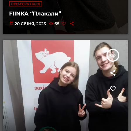
ПРЕМ'ЄРА ПІСНІ
FIINKA “Плакали”
today
20 СІЧНЯ, 2023
65
insert_link